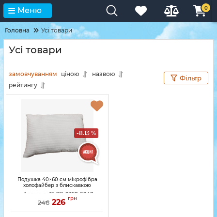
0
Меню
Головна
Усі товари
Усі товари
замовчуванням
ціною
назвою
Фільтр
рейтингу
-8.13 %
Подушка 40×60 см мікрофібра
холофайбер з блискавкою
Артикул:
15-PS-0350-6040
грн
226
246