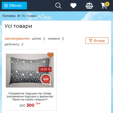
0
Меню
Головна
Усі товари
Усі товари
замовчуванням
ціною
назвою
Фільтр
рейтингу
-6.25 %
Стандартна подушка під голову
(наповнення подушки у варіантах)
"Зірки на сірому градієнті"
грн
300
320