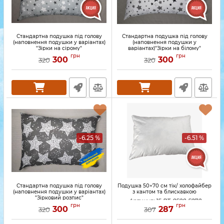
Стандартна подушка під голову
Стандартна подушка під голову
(наповнення подушки у варіантах)
(наповнення подушки у
"Зірки на сірому"
варіантах)"Зірки на білому"
грн
грн
300
300
320
320
-6.25 %
-6.51 %
Стандартна подушка під голову
Подушка 50×70 см тік/ холофайбер
(наповнення подушки у варіантах)
з кантом та блискавкою
"Зірковий розпис"
Артикул:
15-PT-0500-5070
грн
грн
300
287
320
307