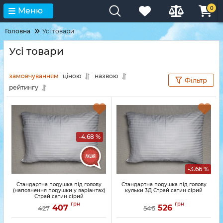
0
Меню
Головна
Усі товари
Усі товари
замовчуванням
ціною
назвою
Фільтр
рейтингу
-4.68 %
-3.66 %
Стандартна подушка під голову
Стандартна подушка під голову
(наповнення подушки у варіантах)
кульки 3Д Страй сатин сірий
Страй сатин сірий
грн
грн
407
526
427
546