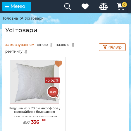
0
Меню
Головна
Усі товари
Усі товари
замовчуванням
ціною
назвою
Фільтр
рейтингу
-5.62 %
Подушка 70 x 70 см мікрофібра /
холофайбер з блискавкою
Артикул:
15-PD-0700-7070
грн
336
356