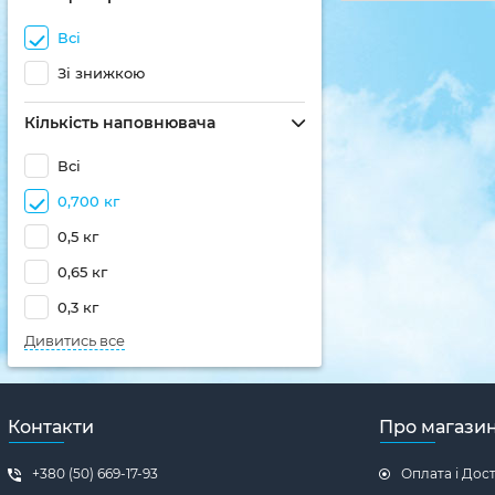
Всі
Зі знижкою
Кількість наповнювача
Всі
0,700 кг
0,5 кг
0,65 кг
0,3 кг
Дивитись все
Контакти
Про магази
+380 (50) 669-17-93
Оплата і Дос