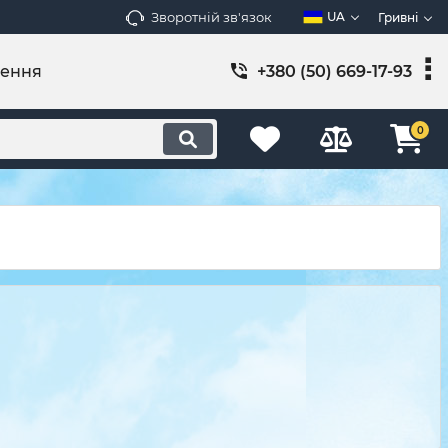
Зворотній зв'язок
UA
Гривні
лення
+380 (50) 669-17-93
0