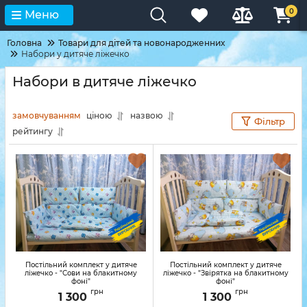
0
Меню
Головна
Товари для дітей та новонародженних
Набори у дитяче ліжечко
Набори в дитяче ліжечко
замовчуванням
ціною
назвою
Фільтр
рейтингу
Постільний комплект у дитяче
Постільний комплект у дитяче
ліжечко - "Сови на блакитному
ліжечко - "Звірятка на блакитному
фоні"
фоні"
грн
грн
1 300
1 300