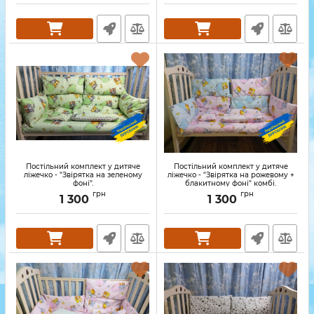
Постільний комплект у дитяче
Постільний комплект у дитяче
ліжечко - "Звірятка на зеленому
ліжечко - "Звірятка на рожевому +
фоні".
блакитному фоні" комбі.
грн
грн
1 300
1 300