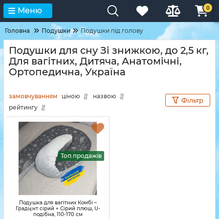
0
Меню
Головна
Подушки
Подушки під голову
Подушки для сну Зі знижкою, до 2,5 кг,
Для вагітних, Дитяча, Анатомічні,
Ортопедична, Україна
замовчуванням
ціною
назвою
Фільтр
рейтингу
Топ продажів
Подушка для вагітних Комбі –
Градієнт сірий + Сірий плюш, U-
подібна, 110-170 см