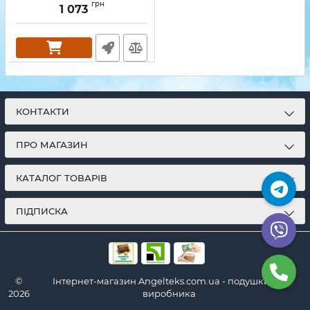
грн
1 073
КОНТАКТИ
ПРО МАГАЗИН
КАТАЛОГ ТОВАРІВ
ПІДПИСКА
©
Інтернет-магазин Angelteks.com.ua - подушки від
2026
виробника