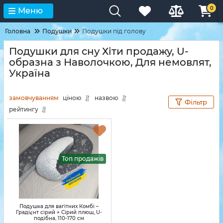
0
Меню
Головна
Подушки
Подушки під голову
Подушки для сну Хіти продажу, U-
образна з Наволочкою, Для немовлят,
Україна
замовчуванням
ціною
назвою
Фільтр
рейтингу
Топ продажів
Подушка для вагітних Комбі –
Градієнт сірий + Сірий плюш, U-
подібна, 110-170 см