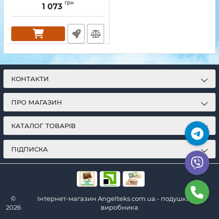
грн
1 073
КОНТАКТИ
ПРО МАГАЗИН
КАТАЛОГ ТОВАРІВ
ПІДПИСКА
©
Інтернет-магазин Angelteks.com.ua - подушки від
2026
виробника