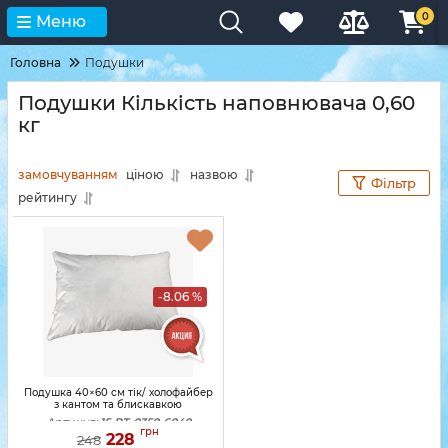
0
Меню
Головна
Подушки
Подушки Кількість наповнювача 0,60
кг
замовчуванням
ціною
назвою
Фільтр
рейтингу
-8.06 %
Подушка 40×60 см тік/ холофайбер
з кантом та блискавкою
Артикул:
15-PT-0350-6040
грн
228
248