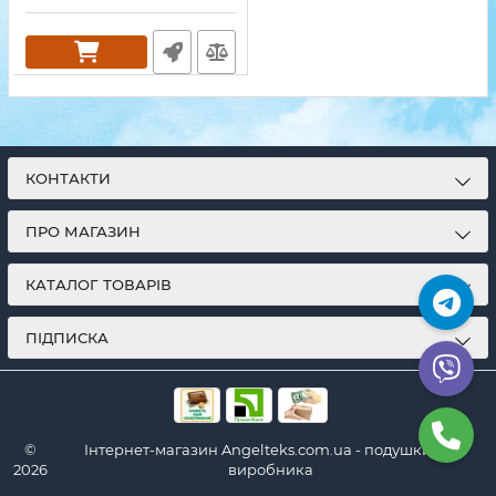
КОНТАКТИ
ПРО МАГАЗИН
КАТАЛОГ ТОВАРІВ
ПІДПИСКА
©
Інтернет-магазин Angelteks.com.ua - подушки від
2026
виробника