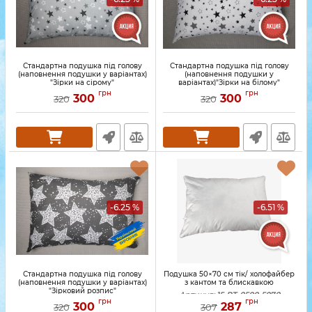
Стандартна подушка під голову
Стандартна подушка під голову
(наповнення подушки у варіантах)
(наповнення подушки у
"Зірки на сірому"
варіантах)"Зірки на білому"
грн
грн
300
300
320
320
-6.25 %
-6.51 %
Стандартна подушка під голову
Подушка 50×70 см тік/ холофайбер
(наповнення подушки у варіантах)
з кантом та блискавкою
"Зірковий розпис"
Артикул:
15-PT-0500-5070
грн
грн
300
287
320
307