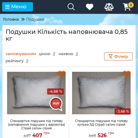
0
Меню
Головна
Подушки
Подушки Кількість наповнювача 0,85
кг
замовчуванням
ціною
назвою
Фільтр
рейтингу
-4.68 %
-3.66 %
Стандартна подушка під голову
Стандартна подушка під голову
(наповнення подушки у варіантах)
кульки 3Д Страй сатин сірий
Страй сатин сірий
грн
грн
407
526
427
546