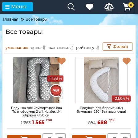
0
Меню
Главная
Все товары
Все товары
Фильтр
умолчанию
цене
названию
рейтингу
-11.33 %
-23.04 %
Подушка для комфортного сна
Подушка для беременных
Трансформер 2 в 1, Комби, U-
Бумеранг 250 (Без наволочки)
образная,150 см
грн
грн
1 565
688
1 765
894