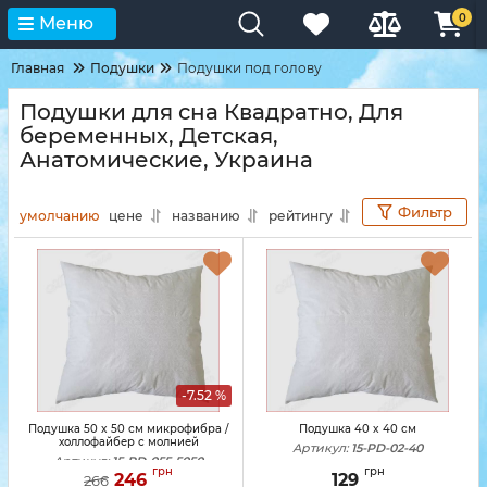
0
Меню
Главная
Подушки
Подушки под голову
Подушки для сна Квадратно, Для
беременных, Детская,
Анатомические, Украина
Фильтр
умолчанию
цене
названию
рейтингу
-7.52 %
Подушка 50 x 50 см микрофибра /
Подушка 40 x 40 см
холлофайбер с молнией
Артикул:
15-PD-02-40
Артикул:
15-PD-055-5050
грн
грн
246
129
266