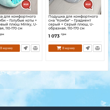
а для комфортного
Подушка для комфортного
би – Голубые коты +
сна "Комби" – Градиент
вый плюш Minky, U-
серый + Серый плюш, U-
я, 110-170 см
образная, 110-170 см
грн
грн
1 073
В корзину
В корзину