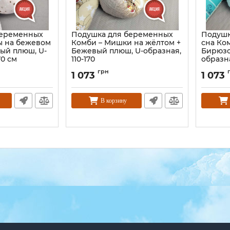
беременных
Подушка для беременных
Подушк
ы на бежевом
Комби – Мишки на жёлтом +
сна Ком
ый плюш, U-
Бежевый плюш, U-образная,
Бирюзо
70 см
110-170
образна
грн
1 073
1 073
В корзину