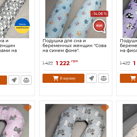
-14.06 %
на и
Подушка для сна и
Подушк
женщин
беременных женщин "Сова
береме
ками на
на синем фоне".
на фио
грн
1 222
1
1 422
1 422
В корзину