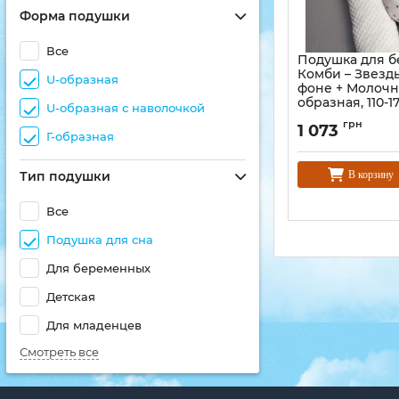
Форма подушки
Все
Подушка для 
Комби – Звезд
U-образная
фоне + Молочн
образная, 110-1
U-образная с наволочкой
грн
1 073
Г-образная
В корзину
Тип подушки
Все
Подушка для сна
Для беременных
Детская
Для младенцев
Смотреть все