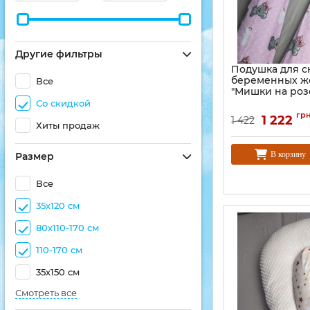
Другие фильтры
Подушка для с
беременных 
Все
"Мишки на роз
Со скидкой
гр
1 222
1 422
Хиты продаж
В корзину
Размер
Все
35х120 см
80х110-170 см
110-170 см
35х150 см
Смотреть все