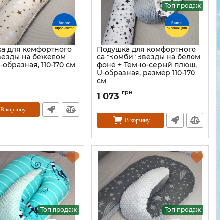
Топ продаж
а для комфортного
Подушка для комфортного
Звезды на бежевом
са "Комби" Звезды на белом
-образная, 110-170 см
фоне + Темно-серый плюш,
U-образная, размер 110-170
см
н
грн
1 073
В корзину
В корзину
Топ продаж
Топ продаж