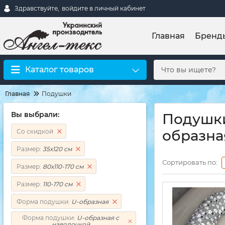
Здравствуйте,
войдите в личный кабинет
Главная
Бренд
Каталог товаров
Главная
Подушки
Вы выбрали:
Подушки 
образна
Со скидкой
Размер:
35х120 см
Сортировать по:
Размер:
80х110-170 см
Размер:
110-170 см
Форма подушки:
U-образная
Форма подушки:
U-образная с
наволочкой