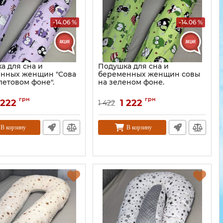
-14.06 %
-14.06 %
а для сна и
Подушка для сна и
нных женщин "Сова
беременных женщин совы
летовом фоне".
на зеленом фоне.
грн
грн
 222
1 222
1 422
В корзину
В корзину