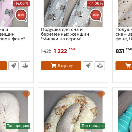
-14.06 %
-14.06 %
на и
Подушка для сна и
Подушк
женщин
беременных женщин
сна – 
овом фоне".
"Мишки на сером"
фоне, U
н
грн
гр
1 222
831
1 422
В корзину
Топ продаж
Топ продаж