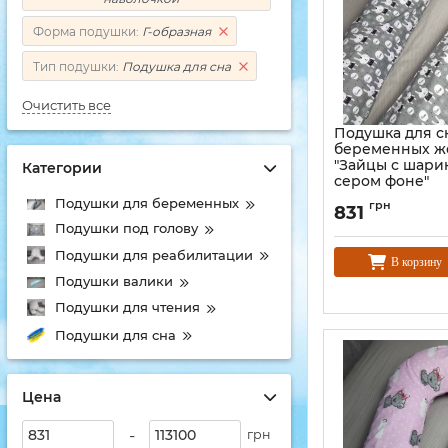
Форма подушки:
Г-образная
Тип подушки:
Подушка для сна
Очистить все
Подушка для с
беременных 
"Зайцы с шари
Категории
сером фоне"
Подушки для беременных
грн
831
Подушки под голову
Подушки для реабилитации
В корзину
Подушки валики
Подушки для чтения
Подушки для сна
Цена
-
грн