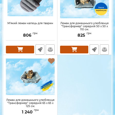
М’який лежак-капець для тварин
Лежак для домашнього улюбленця
"Трансформер" середній 50 х 50 х
110 см.
грн
грн
806
825
Лежак для домашнього улюбленця
"Трансформер" середній 65 х 65 х
125 см.
грн
1 240