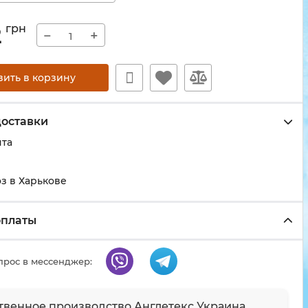
2
грн
−
+
вить в корзину
доставки
чта
з в Харькове
оплаты
прос в мессенджер:
твенное производство Англетекс Украина