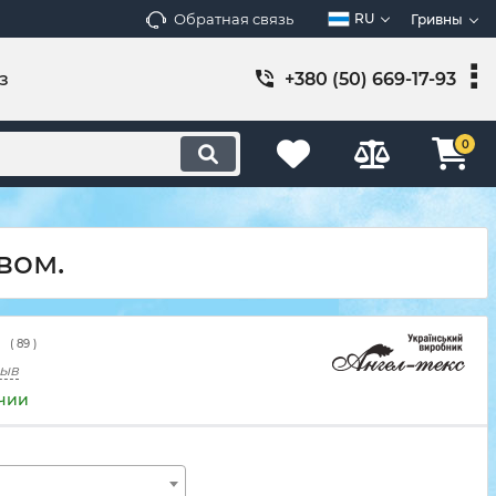
Обратная связь
RU
Гривны
з
+380 (50) 669-17-93
0
вом.
(
89
)
зыв
ичии