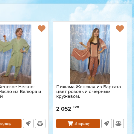
енское Нежно-
Пижама Женская из Бархата
Масло из Велюра и
цвет розовый с черным
ой
кружевом.
грн
2 052
корзину
В корзину