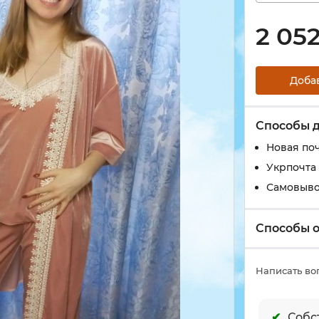
2 05
Доба
Способы 
Новая по
Укрпочта
Самовыво
Способы 
Написать во
Собс