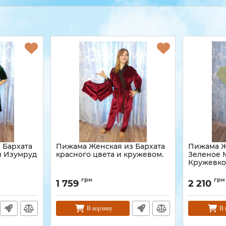
 Бархата
Пижама Женская из Бархата
Пижама Ж
й Изумруд
красного цвета и кружевом.
Зеленое 
Кружевк
грн
грн
1 759
2 210
В корзину
В 