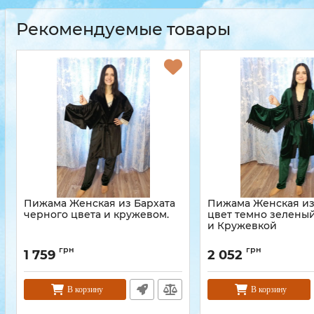
Рекомендуемые товары
Пижама Женская из Бархата
Пижама Женская из
черного цвета и кружевом.
цвет темно зелены
и Кружевкой
грн
грн
1 759
2 052
В корзину
В корзину