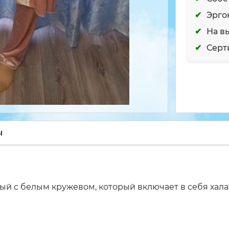
Эрго
На в
Серт
ы
й с белым кружевом, который включает в себя халат