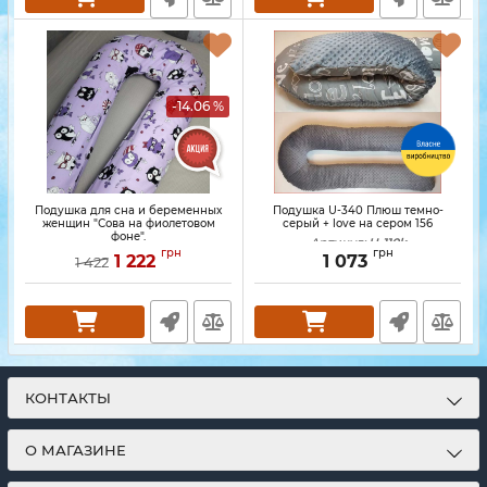
-14.06 %
Подушка для сна и беременных
Подушка U-340 Плюш темно-
женщин "Сова на фиолетовом
серый + love на сером 156
фоне".
Артикул:
U-110k
грн
грн
1 222
1 073
1 422
КОНТАКТЫ
О МАГАЗИНЕ