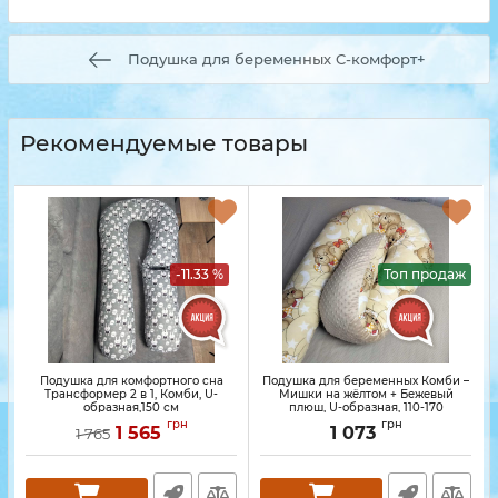
Подушка для беременных C-комфорт+
Рекомендуемые товары
-11.33 %
Топ продаж
Подушка для комфортного сна
Подушка для беременных Комби –
Трансформер 2 в 1, Комби, U-
Мишки на жёлтом + Бежевый
образная,150 см
плюш, U-образная, 110-170
грн
грн
1 565
1 073
1 765