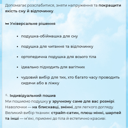
Допомагає розслабитися, зняти напруження та
покращити
якість сну й відпочинку
.
🛏
Універсальне рішення
подушка-обіймашка для сну
подушка для читання та відпочинку
ортопедична подушка для всього тіла
ідеально підходить для вагітних
чудовий вибір для тих, хто багато часу проводить
сидячи або в ліжку
🪡
Індивідуальний пошив
Ми пошиємо подушку
у зручному саме для вас розмірі
.
Наволочки —
на блискавці, змінні
, для легкого догляду.
Великий вибір тканин:
страйп-сатин, плюш мінкі, шарпей
та інші
— м’які, приємні до тіла й естетично красиві.