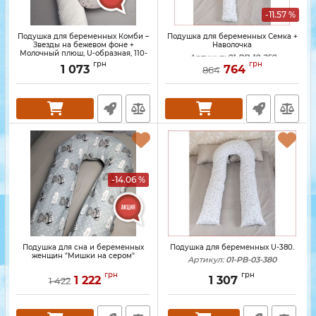
-11.57 %
Подушка для беременных Комби –
Подушка для беременных Семка +
Звезды на бежевом фоне +
Наволочка
Молочный плюш, U-образная, 110-
Артикул:
01-PB-10-250
170 см
грн
грн
1 073
764
864
-14.06 %
Подушка для сна и беременных
Подушка для беременных U-380.
женщин "Мишки на сером"
Артикул:
01-PB-03-380
грн
грн
1 222
1 307
1 422