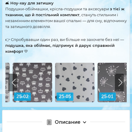
🛋
Ноу-хау для затишку
Подушки-обіймашки, крісла-подушки та аксесуари
з тієї ж
тканини, що й постільний комплект
, стануть стильним і
незамінним елементом вашої спальні — для сну, відпочинку
та затишного дозвілля.
👉 Спробувавши один раз, ви більше не захочете без неї —
подушка, яка обіймає, підтримує й дарує справжній
комфорт
💛
25-02
25-05
25-01
Описание