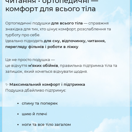
читання • ортопедичні —
комфорт для всього тіла
Ортопедичні подушки
для всього тіла
— справжня
знахідка для тих, хто цінує комфорт, розслаблення та
турботу про себе.
Ідеально підходять
для сну, відпочинку, читання,
перегляду фільмів і роботи в ліжку
.
Це не просто подушка —
це відчуття
м’яких обіймів
, правильна підтримка тіла та
затишок, який хочеться відчувати щодня.
✨
Максимальний комфорт і підтримка
Подушка дбайливо підтримує:
спину та поперек
шию й плечі
ноги та все тіло загалом