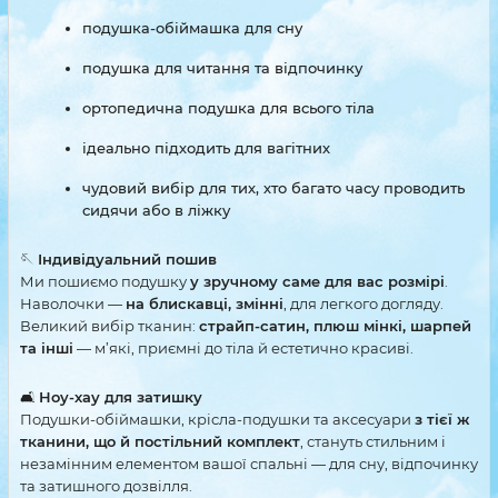
подушка-обіймашка для сну
подушка для читання та відпочинку
ортопедична подушка для всього тіла
ідеально підходить для вагітних
чудовий вибір для тих, хто багато часу проводить
сидячи або в ліжку
🪡
Індивідуальний пошив
Ми пошиємо подушку
у зручному саме для вас розмірі
.
Наволочки —
на блискавці, змінні
, для легкого догляду.
Великий вибір тканин:
страйп-сатин, плюш мінкі, шарпей
та інші
— м’які, приємні до тіла й естетично красиві.
🛋
Ноу-хау для затишку
Подушки-обіймашки, крісла-подушки та аксесуари
з тієї ж
тканини, що й постільний комплект
, стануть стильним і
незамінним елементом вашої спальні — для сну, відпочинку
та затишного дозвілля.