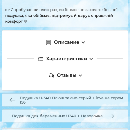
👉 Спробувавши один раз, ви більше не захочете без неї —
подушка, яка обіймає, підтримує й дарує справжній
комфорт
💛
Описание
Характеристики
Отзывы
Подушка U-340 Плюш темно-серый + love на сером
156
Подушка для беременных U240 + Наволочка.