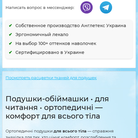
Написать вопрос в мессенджер:
Собственное производство Англетекс Украина
Эргономичный лекало
На выбор 100+ оттенков наволочек
Сертифицировано в Украине
Посмотреть расцветки тканей для подушек
Подушки-обіймашки • для
читання • ортопедичні —
комфорт для всього тіла
Ортопедичні подушки
для всього тіла
— справжня
знахідка для тих, хто цінує комфорт, розслаблення та