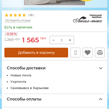
(
89
)
Оставить отзыв
Есть в наличии
-11.33 %
1 565
грн
−
+
1 765
грн
Добавить в корзину
Способы доставки
Новая почта
Укрпочта
Самовывоз в Харькове
Способы оплаты