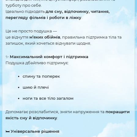
турботу про себе.
Ідеально підходять
для сну, відпочинку, читання,
перегляду фільмів і роботи в ліжку
.
Це не просто подушка —
це відчуття
м’яких обіймів
, правильна підтримка тіла та
затишок, який хочеться відчувати щодня.
✨
Максимальний комфорт і підтримка
Подушка дбайливо підтримує:
спину та поперек
шию й плечі
ноги та все тіло загалом
Допомагає розслабитися, зняти напруження та
покращити
якість сну й відпочинку
.
🛏
Універсальне рішення