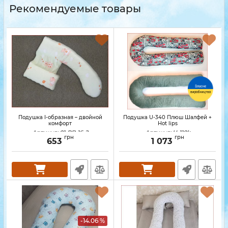
Рекомендуемые товары
Подушка I-образная – двойной
Подушка U-340 Плюш Шалфей +
комфорт
Hot lips
Артикул:
01-PB-16-2
Артикул:
U-110k
грн
грн
653
1 073
-14.06 %