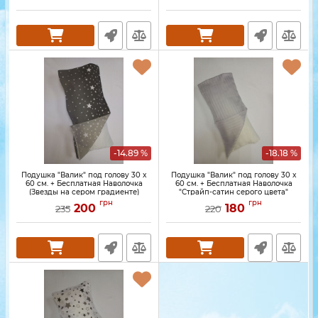
-14.89 %
-18.18 %
Подушка "Валик" под голову 30 x
Подушка "Валик" под голову 30 x
60 см. + Бесплатная Наволочка
60 см. + Бесплатная Наволочка
(Звезды на сером градиенте)
"Страйп-сатин серого цвета"
грн
грн
200
180
235
220