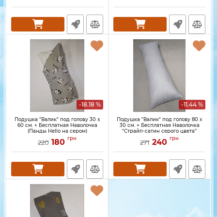
-18.18 %
-11.44 %
Подушка "Валик" под голову 30 x
Подушка "Валик" под голову 80 x
60 см. + Бесплатная Наволочка
30 см. + Бесплатная Наволочка
(Панды Hello на сером)
"Страйп-сатин серого цвета"
грн
грн
180
240
220
271