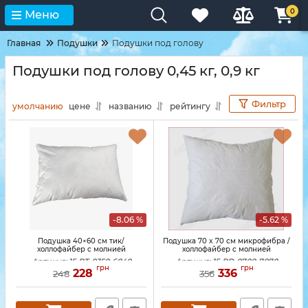
0
Меню
Главная
Подушки
Подушки под голову
Подушки под голову 0,45 кг, 0,9 кг
Фильтр
умолчанию
цене
названию
рейтингу
-8.06 %
-5.62 %
Подушка 40×60 см тик/
Подушка 70 x 70 см микрофибра /
холлофайбер с молнией
холлофайбер с молнией
Артикул:
15-PT-0350-6040
Артикул:
15-PD-0700-7070
грн
грн
228
336
248
356