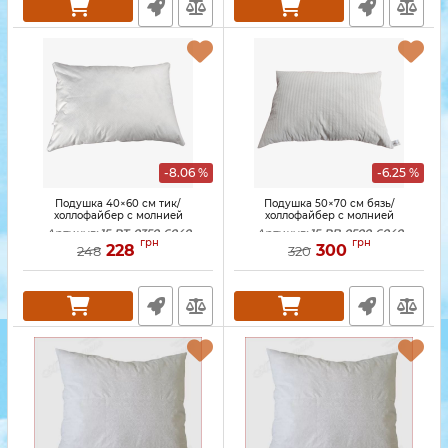
-8.06 %
-6.25 %
Подушка 40×60 см тик/
Подушка 50×70 см бязь/
холлофайбер с молнией
холлофайбер с молнией
Артикул:
15-PT-0350-6040
Артикул:
15-PB-0500-6040
грн
грн
228
300
248
320