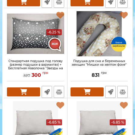
-6.25 %
Стандартная подушка под голову
Подушка для сна и беременных
(размер подушки в вариантах) +
женщин "Мишки на желтом фоне"
Бесплатная Наволочка "Звезды на
сером градиенте"
грн
грн
300
831
320
-6.85 %
-6.85 %