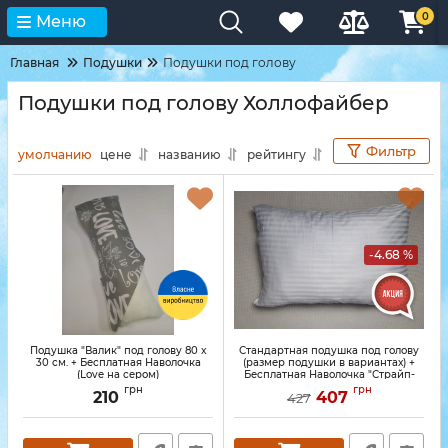
0
Меню
Главная
Подушки
Подушки под голову
Подушки под голову Холлофайбер
Фильтр
умолчанию
цене
названию
рейтингу
-4.68 %
Подушка "Валик" под голову 80 x
Стандартная подушка под голову
30 см. + Бесплатная Наволочка
(размер подушки в вариантах) +
(Love на сером)
Бесплатная Наволочка "Страйп-
сатин серого цвета"
грн
грн
210
407
427