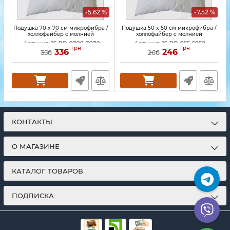
-5.62 %
-7.52 %
Подушка 70 x 70 см микрофибра /
Подушка 50 x 50 см микрофибра /
холлофайбер с молнией
холлофайбер с молнией
Артикул:
15-PD-0700-7070
Артикул:
15-PD-055-5050
грн
грн
336
246
356
266
КОНТАКТЫ
О МАГАЗИНЕ
КАТАЛОГ ТОВАРОВ
ПОДПИСКА