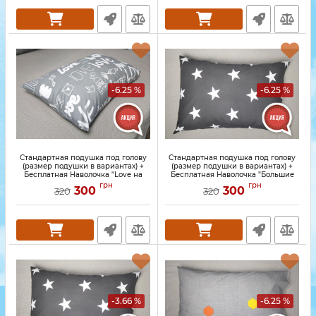
-6.25 %
-6.25 %
Стандартная подушка под голову
Стандартная подушка под голову
(размер подушки в вариантах) +
(размер подушки в вариантах) +
Бесплатная Наволочка "Love на
Бесплатная Наволочка "Большие
сером"
звезды на темном"
грн
грн
300
300
320
320
-3.66 %
-6.25 %