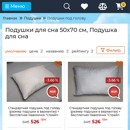
0
Меню
Главная
Подушки
Подушки под голову
Подушки для сна 50х70 см, Подушка
для сна
Фильтр
умолчанию
цене
названию
рейтингу
-3.66 %
-3.66 %
Стандартная подушка под голову
Стандартная подушка под голову
(размер подушки в вариантах) +
(размер подушки в вариантах) +
Бесплатная Наволочка "Страйп-
Бесплатная Наволочка "Страйп-
сатин бежевого цвета"
сатин серого цвета"
грн
грн
526
526
546
546