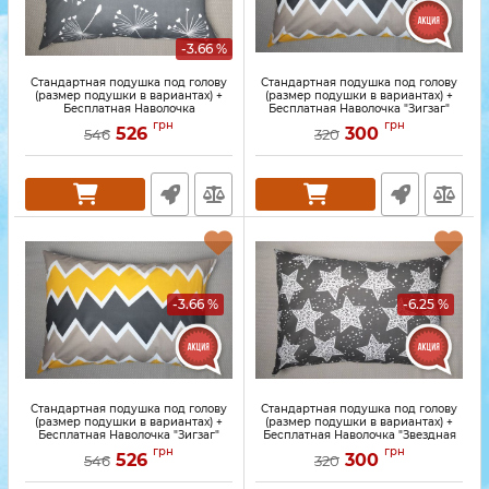
-3.66 %
Стандартная подушка под голову
Стандартная подушка под голову
(размер подушки в вариантах) +
(размер подушки в вариантах) +
Бесплатная Наволочка
Бесплатная Наволочка "Зигзаг"
"Одуванчики на сером"
грн
грн
526
300
546
320
-3.66 %
-6.25 %
Стандартная подушка под голову
Стандартная подушка под голову
(размер подушки в вариантах) +
(размер подушки в вариантах) +
Бесплатная Наволочка "Зигзаг"
Бесплатная Наволочка "Звездная
роспись"
грн
грн
526
300
546
320