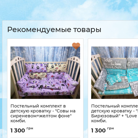
Рекомендуемые товары
Постельный комплект в
Постельный компле
детскую кроватку - "Совы на
детскую кроватку - 
сиреневом+желтом фоне"
Бирюзовый" + "Love
комби.
комби.
грн
грн
1 300
1 300