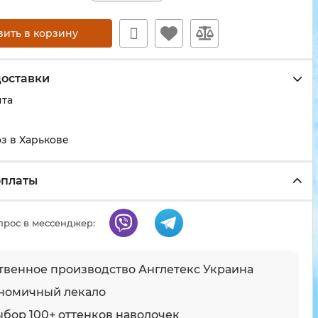
вить в корзину
доставки
чта
з в Харькове
оплаты
прос в мессенджер:
твенное производство Англетекс Украина
номичный лекало
ыбор 100+ оттенков наволочек