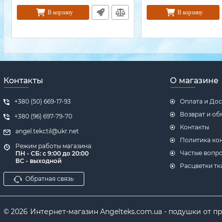
В корзину
В корзину
Контакты
О магазине
+380 (50) 669-17-93
Оплата и Дос
Возврат и об
+380 (96) 697-79-70
Контакты
angel.tekctil@ukr.net
Политика ко
Режим работы магазина:
Частые вопр
ПН - СБ: с 9:00 до 20:00
ВС - выходной
Расцветки тк
Обратная связь
© 2026
Интернет-магазин Angelteks.com.ua - подушки от 