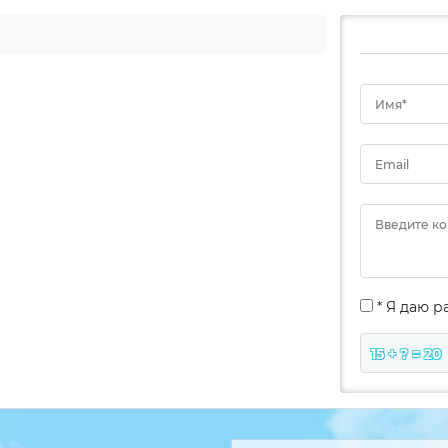
Имя*
Email
Введите к
* Я даю 
15 + ? = 20