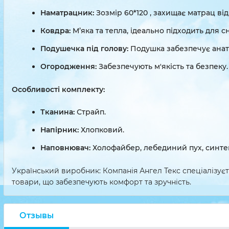
Наматрацник:
Зозмір 60*120 , захищає матрац ві
Ковдра:
М’яка та тепла, ідеально підходить для с
Подушечка під голову:
Подушка забезпечує анат
Огородження:
Забезпечують м'якість та безпеку.
Особливості комплекту:
Тканина:
Страйп.
Напірник:
Хлопковий.
Наповнювач:
Холофайбер, лебединий пух, синтеп
Український виробник: Компанія Ангел Текс спеціалізуєть
товари, що забезпечують комфорт та зручність.
Отзывы