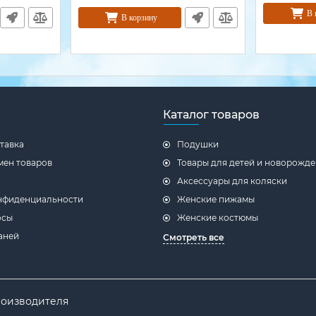
В 
В корзину
Каталог товаров
тавка
Подушки
мен товаров
Товары для детей и новорожд
Аксессуары для коляски
нфиденциальности
Женские пижамы
осы
Женские костюмы
аней
Смотреть все
производителя