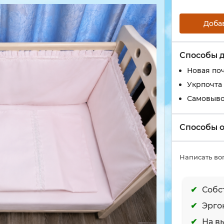
Доба
Способы 
Новая по
Укрпочта
Самовыво
Способы 
Написать во
Собс
Эрго
На в