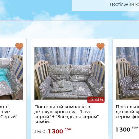
Постільний к
-13.33 %
кт в
Постельный комплект в
Постельн
"Love
детскую кроватку - "Love
детской к
 Серый"
серый" + "Звезды на сером"
сером фо
комби.
грн
1 300
грн
1 300
1 500