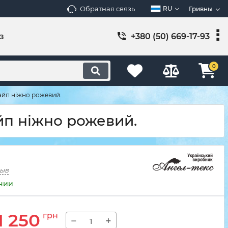
Обратная связь
RU
Гривны
з
+380 (50) 669-17-93
0
айп ніжно рожевий.
йп ніжно рожевий.
зыв
ичии
1 250
грн
−
+