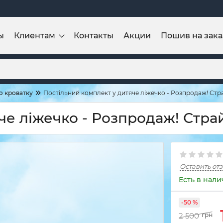
ы
Клиентам
Контакты
Акции
Пошив на зака
ю кроватку
Постільний комплект у дитяче ліжечко - Розпродаж! Стр
че ліжечко - Розпродаж! Стра
Оставить от
Есть в нал
-50 %
2 500
грн