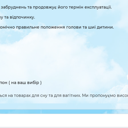
д забруднень та продовжує його термін експлуатації.
ну та відпочинку.
омічно правильне положення голови та шиї дитини.
он ( на ваш вибір )
ся на товарах для сну та для вагітних. Ми пропонуємо високо