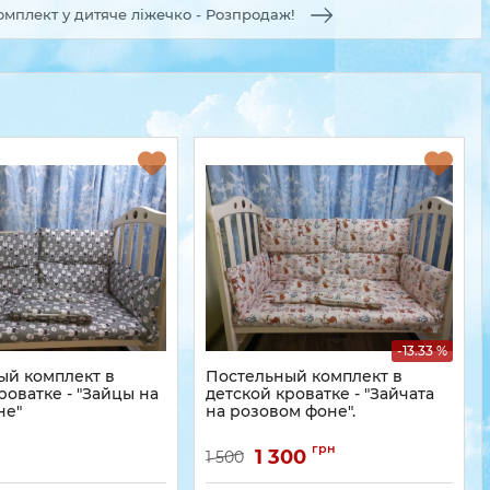
омплект у дитяче ліжечко - Розпродаж!
-13.33 %
ый комплект в
Постельный комплект в
роватке - "Зайцы на
детской кроватке - "Зайчата
не"
на розовом фоне".
грн
1 300
1 500