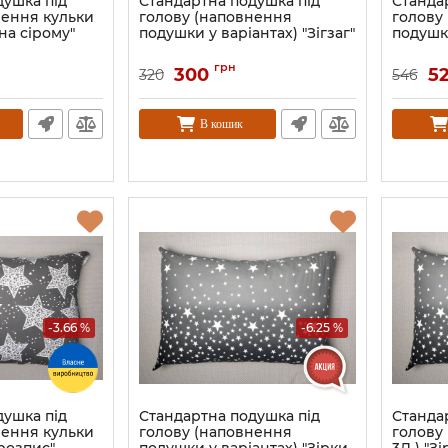
душка під
Стандартна подушка під
Станда
нення кульки
голову (наповнення
голову
на сірому"
подушки у варіантах) "Зігзаг"
подушки
грн
300
5
320
546
В кошик
-3.66 %
-6.25 %
душка під
Стандартна подушка під
Станда
нення кульки
голову (наповнення
голову