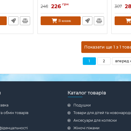
грн
226
2
246
307
В кошик
Показати ще 1 з 
1
2
вперед 
н
Каталог товарів
тавка
Подушки
а обмін товарів
Товари для дітей та новонаро
Аксесуари для коляски
фіденцальності
Жіночі піжами