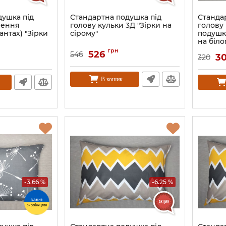
душка під
Стандартна подушка під
Станда
нення
голову кульки 3Д "Зірки на
голову
антах) "Зірки
сірому"
подушки
на біло
грн
526
546
3
320
В кошик
-3.66 %
-6.25 %