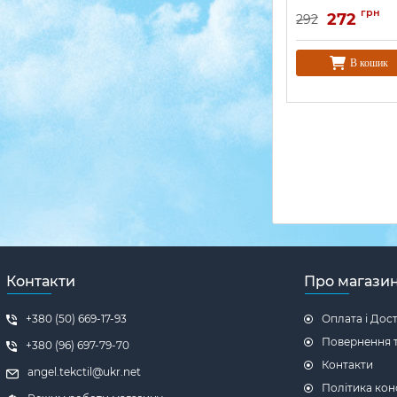
грн
272
292
В кошик
Контакти
Про магази
+380 (50) 669-17-93
Оплата і Дос
Повернення т
+380 (96) 697-79-70
Контакти
angel.tekctil@ukr.net
Політика кон