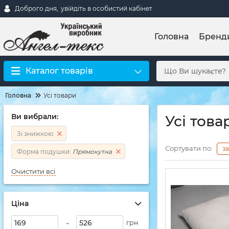
Доброго дня,
увійдіть в особистий кабінет
Головна
Бренд
Каталог товарів
Головна
Усі товари
Ви вибрали:
Усі това
Зі знижкою
Сортувати по:
з
Форма подушки:
Прямокутна
Очистити всі
Ціна
-
грн