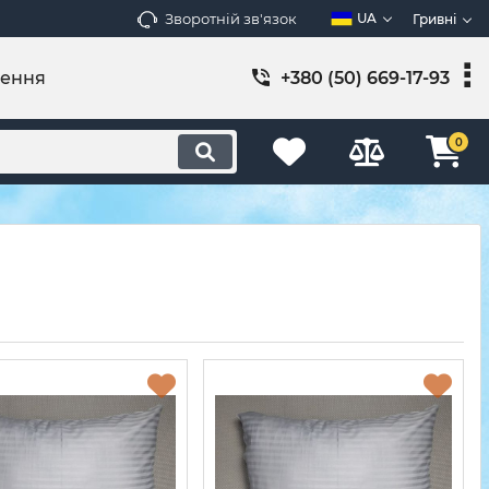
Зворотній зв'язок
UA
Гривні
лення
+380 (50) 669-17-93
0