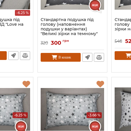
-6.25 %
душка під
Стандартна подушка під
Станда
3Д "Love на
голову (наповнення
голову 
подушки у варіантах)
зірки н
"Великі зірки на темному"
5
грн
546
300
320
В кошик
-6.25 %
-3.66 %