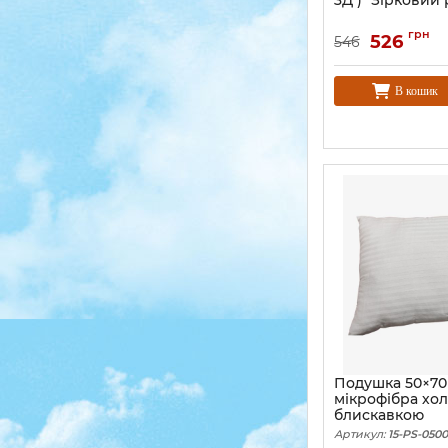
3Д ) "Зірковий
грн
526
546
В кошик
Подушка 50×70
мікрофібра хо
блискавкою
Артикул:
15-PS-050