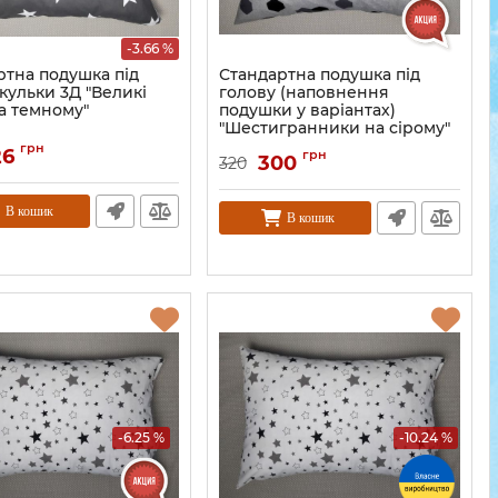
-3.66 %
ртна подушка під
Стандартна подушка під
кульки 3Д "Великі
голову (наповнення
а темному"
подушки у варіантах)
"Шестигранники на сірому"
грн
26
грн
300
320
В кошик
В кошик
-6.25 %
-10.24 %