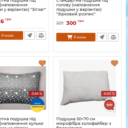
ртна подушка під
Стандартна подушка під
 (наповнення
голову (наповнення
 у варіантах) "Зігзаг"
подушки у варіантах)
"Зірковий розпис"
грн
26
грн
300
320
В кошик
В кошик
-3.66 %
-6.85 %
ртна подушка під
Подушка 50×70 см
 (наповнення кульки
мікрофібра холофайбер з