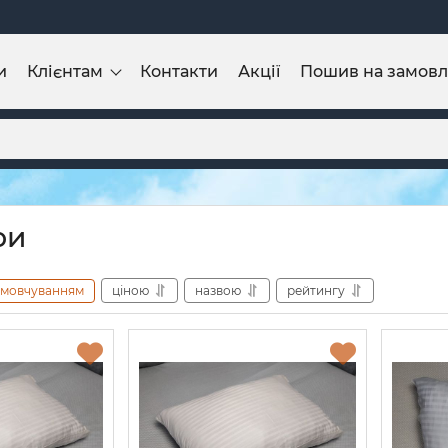
и
Клієнтам
Контакти
Акції
Пошив на замов
ри
амовчуванням
ціною
назвою
рейтингу