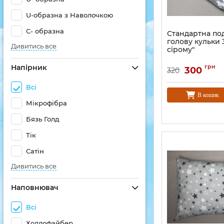
U-образна з Наволочкою
С- образна
Стандартна по
голову кульки 
Дивитись все
сірому"
Напірник
грн
300
320
Всі
В кошик
Мікрофібра
Бязь Голд
Тік
Сатін
Дивитись все
Наповнювач
Всі
Холлофайбер