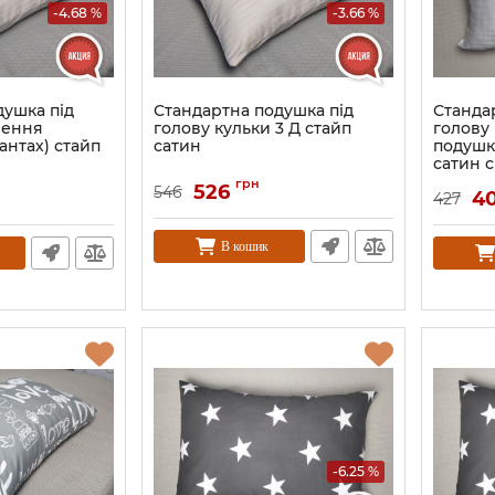
-4.68 %
-3.66 %
душка під
Стандартна подушка під
Станда
нення
голову кульки 3 Д стайп
голову
антах) стайп
сатин
подушки
сатин 
грн
526
546
4
427
В кошик
-6.25 %