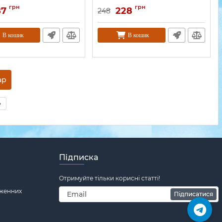
грн
грн
87
228
248
В кошик
В кошик
1 товар
»
Підписка
Отримуйте тільки корисні статті!
дженних
Підписатися