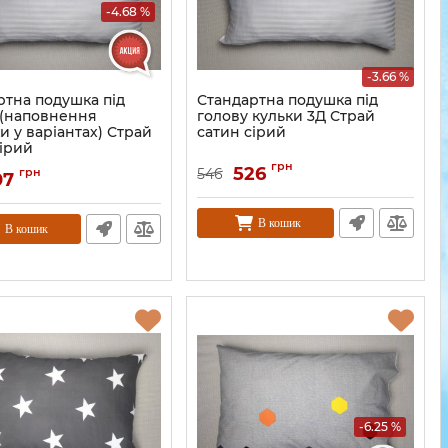
-4.68 %
-3.66 %
ртна подушка під
Стандартна подушка під
 (наповнення
голову кульки 3Д Страй
 у варіантах) Страй
сатин сірий
сірий
грн
526
грн
546
07
В кошик
В кошик
-6.25 %