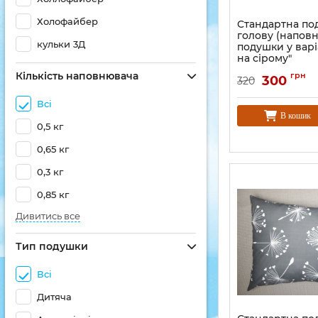
Холофайбер
Стандартна по
голову (напов
кульки 3Д
подушки у варі
на сірому"
Кількість наповнювача
грн
300
320
Всі
В кошик
0,5 кг
0,65 кг
0,3 кг
0,85 кг
Дивитись все
Тип подушки
Всі
Дитяча