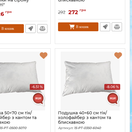
ірки на сірому
блискавкою
ті"
грн
272
грн
292
26
В кошик
В кошик
-6.51 %
-8.06 %
 50×70 см тік/
Подушка 40×60 см тік/
йбер з кантом та
холофайбер з кантом та
вкою
блискавкою
15-PT-0500-5070
Артикул:
15-PT-0350-6040