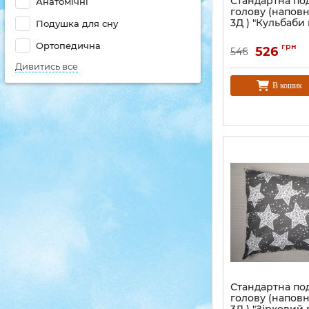
Стандартна по
Анатомічні
голову (напов
3Д ) "Кульбаби 
Подушка для сну
Ортопедична
грн
526
546
Дивитись все
В кошик
Стандартна по
голову (напов