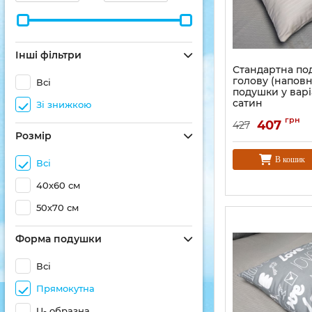
Інші фільтри
Стандартна по
голову (напов
Всі
подушки у варі
сатин
Зі знижкою
грн
407
427
Розмір
В кошик
Всі
40х60 см
50х70 см
Форма подушки
Всі
Прямокутна
U- образна