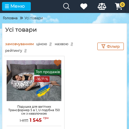
0
Меню
Головна
Усі товари
Усі товари
замовчуванням
ціною
назвою
Фільтр
рейтингу
Топ продажів
-16.71 %
Подушка для вагітних
Трансформер 5 в 1, U-подібна 150
см з наволочкою
грн
Артикул:
01-PB-08-2
1 545
1 855