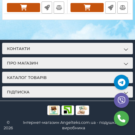
КОНТАКТИ
ПРО МАГАЗИН
КАТАЛОГ ТОВАРІВ
ПІДПИСКА
©
Інтернет-магазин Angelteks.com.ua - подушки від
2026
виробника