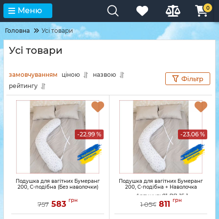
0
Меню
Головна
Усі товари
Усі товари
замовчуванням
ціною
назвою
Фільтр
рейтингу
-22.99 %
-23.06 %
Подушка для вагітних Бумеранг
Подушка для вагітних Бумеранг
200, С-подібна (Без наволочки)
200, С-подібна + Наволочка
Артикул:
01-PB-15-1
грн
грн
583
811
757
1 054