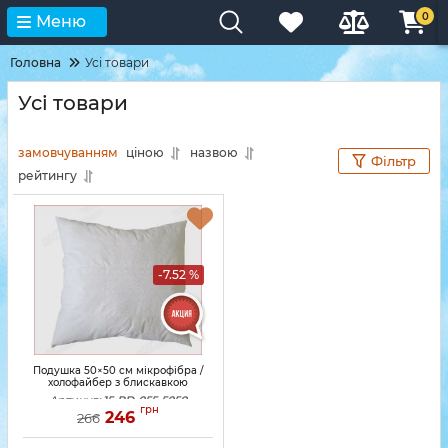
0
Меню
Головна
Усі товари
Усі товари
замовчуванням
ціною
назвою
Фільтр
рейтингу
-7.52 %
Подушка 50×50 см мікрофібра /
холофайбер з блискавкою
Артикул:
15-PD-055-5050
грн
246
266