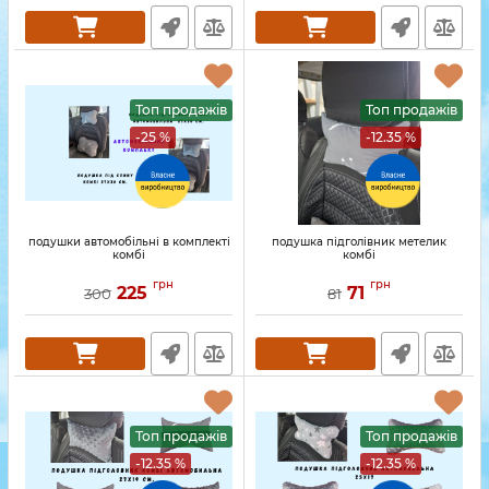
Топ продажів
Топ продажів
-25 %
-12.35 %
подушки автомобільні в комплекті
подушка підголівник метелик
комбі
комбі
грн
грн
225
71
300
81
Топ продажів
Топ продажів
-12.35 %
-12.35 %