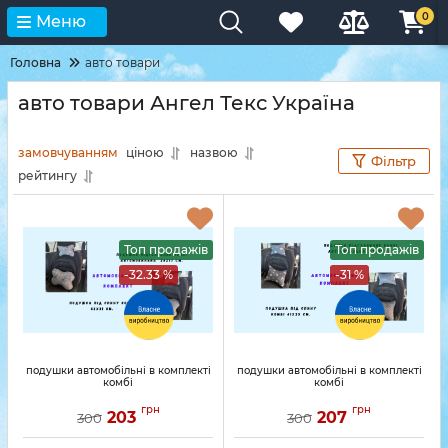
0
Меню
Головна
авто товари
авто товари Ангел Текс Україна
замовчуванням
ціною
назвою
Фільтр
рейтингу
Топ продажів
Топ продажів
-32.33 %
-31 %
подушки автомобільні в комплекті
подушки автомобільні в комплекті
комбі
комбі
грн
грн
203
207
300
300