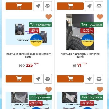
Топ продажів
Топ продажів
-25 %
-12.35 %
подушки автомобільні в комплекті
подушка підголівник метелик
комбі
комбі
грн
грн
225
71
300
81
Топ продажів
Топ продажів
-12.35 %
-12.35 %