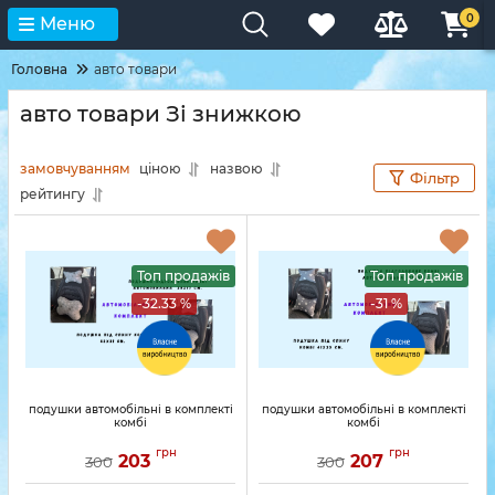
0
Меню
Головна
авто товари
авто товари Зі знижкою
замовчуванням
ціною
назвою
Фільтр
рейтингу
Топ продажів
Топ продажів
-32.33 %
-31 %
подушки автомобільні в комплекті
подушки автомобільні в комплекті
комбі
комбі
грн
грн
203
207
300
300