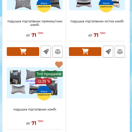
подушка підголівник прямокутник
подушка підголівник кістка комбі
комбі
грн
грн
71
71
81
81
Топ продажів
-12.35 %
подушка підголівник комбі
грн
71
81