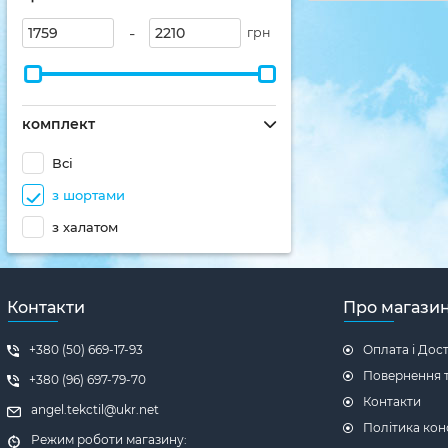
-
грн
комплект
Всі
з шортами
з халатом
Контакти
Про магази
+380 (50) 669-17-93
Оплата і Дос
Повернення т
+380 (96) 697-79-70
Контакти
angel.tekctil@ukr.net
Політика кон
Режим роботи магазину: