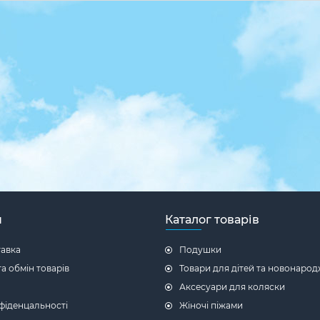
н
Каталог товарів
тавка
Подушки
а обмін товарів
Товари для дітей та новонаро
Аксесуари для коляски
фіденцальності
Жіночі піжами