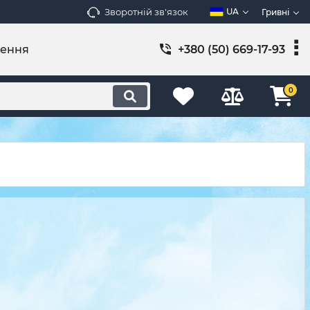
Зворотній зв'язок
UA
Гривні
лення
+380 (50) 669-17-93
0