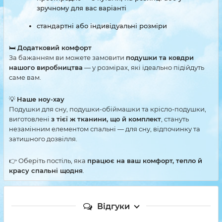
зручному для вас варіанті
стандартні або індивідуальні розміри
🛏
Додатковий комфорт
За бажанням ви можете замовити
подушки та ковдри
нашого виробництва
— у розмірах, які ідеально підійдуть
саме вам.
💡
Наше ноу-хау
Подушки для сну, подушки-обіймашки та крісло-подушки,
виготовлені
з тієї ж тканини, що й комплект
, стануть
незамінним елементом спальні — для сну, відпочинку та
затишного дозвілля.
👉 Оберіть постіль, яка
працює на ваш комфорт, тепло й
красу спальні щодня
.
Відгуки