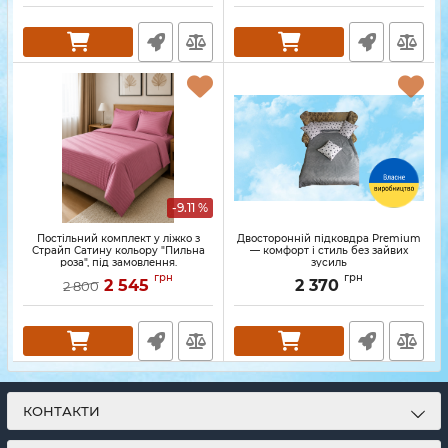
-9.11 %
Постільний комплект у ліжко з
Двосторонній підковдра Premium
Страйп Сатину кольору "Пильна
— комфорт і стиль без зайвих
роза", під замовлення.
зусиль
грн
грн
2 545
2 370
2 800
КОНТАКТИ