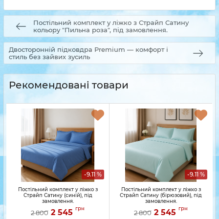
Постільний комплект у ліжко з Страйп Сатину
кольору "Пильна роза", під замовлення.
Двосторонній підковдра Premium — комфорт і
стиль без зайвих зусиль
Рекомендовані товари
-9.11 %
-9.11 %
Постільний комплект у ліжко з
Постільний комплект у ліжко з
Страйп Сатину (синій), під
Страйп Сатину (бірюзовий), під
замовлення.
замовлення.
грн
грн
2 545
2 545
2 800
2 800