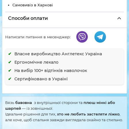
Самовивіз в Харкові
Способи оплати
Написати питання в месенджер:
Власне виробництво Англетекс Україна
Ергономічне лекало
На вибір 100+ відтінків наволочок
Сертифіковано в Україні
Бязь
бавовна
з внутрішньої сторони та
плюш мінкі або
шарпей
— із зовнішньої.
Ідеальне рішення для тих,
хто не любить застеляти ліжко
,
але хоче, щоб спальня завжди виглядала охайно та стильно.