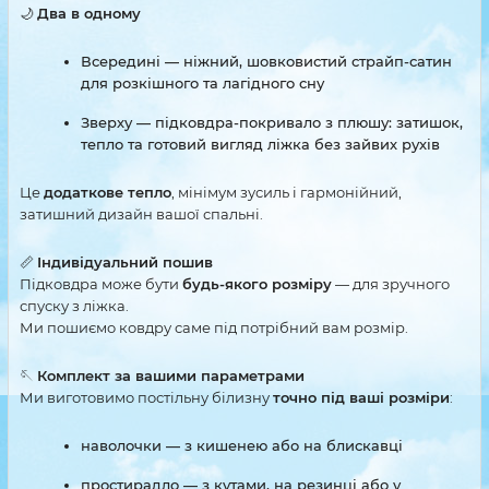
🌙
Два в одному
Всередині — ніжний, шовковистий страйп-сатин
для розкішного та лагідного сну
Зверху — підковдра-покривало з плюшу: затишок,
тепло та готовий вигляд ліжка без зайвих рухів
Це
додаткове тепло
, мінімум зусиль і гармонійний,
затишний дизайн вашої спальні.
📏
Індивідуальний пошив
Підковдра може бути
будь-якого розміру
— для зручного
спуску з ліжка.
Ми пошиємо ковдру саме під потрібний вам розмір.
🪡
Комплект за вашими параметрами
Ми виготовимо постільну білизну
точно під ваші розміри
:
наволочки — з кишенею або на блискавці
простирадло — з кутами, на резинці або у