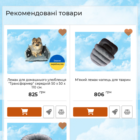
Рекомендовані товари
Лежак для домашнього улюбленця
М’який лежак-капець для тварин
"Трансформер" середній 50 х 50 х
110 см.
грн
грн
825
806