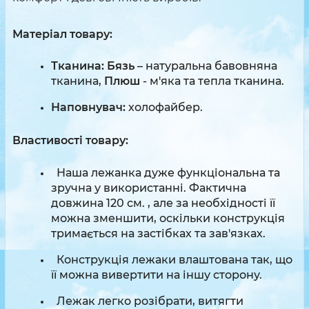
Матеріал товару:
Тканина: Бязь
– натуральна бавовняна
тканина,
Плюш
- м'яка та тепла тканина.
Наповнувач:
холофайбер.
Властивості товару:
Наша лежанка дуже функціональна та
зручна у використанні. Фактична
довжина 120 см. , але за необхідності її
можна зменшити, оскільки конструкція
тримається на застібках та зав'язках.
Конструкція лежаки влаштована так, що
її можна вивертити на іншу сторону.
Лежак легко розібрати, витягти