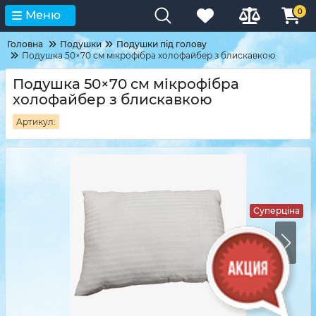
0
Меню
Головна
Подушки
Подушки під голову
Подушка 50×70 см мікрофібра холофайбер з блискавкою
Подушка 50×70 см мікрофібра
холофайбер з блискавкою
Артикул:
Суперціна