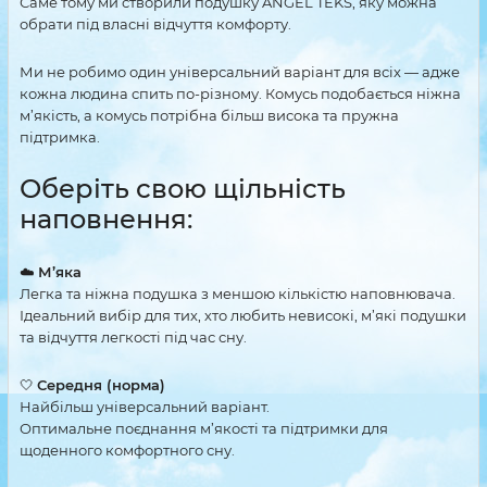
Саме тому ми створили подушку ANGEL TEKS, яку можна
обрати під власні відчуття комфорту.
Ми не робимо один універсальний варіант для всіх — адже
кожна людина спить по-різному. Комусь подобається ніжна
м’якість, а комусь потрібна більш висока та пружна
підтримка.
Оберіть свою щільність
наповнення:
☁️
М’яка
Легка та ніжна подушка з меншою кількістю наповнювача.
Ідеальний вибір для тих, хто любить невисокі, м’які подушки
та відчуття легкості під час сну.
🤍
Середня (норма)
Найбільш універсальний варіант.
Оптимальне поєднання м’якості та підтримки для
щоденного комфортного сну.