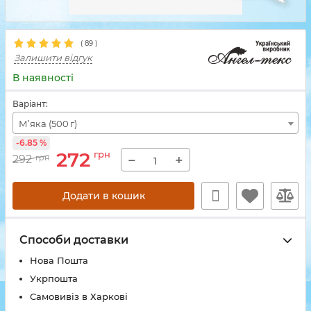
(
89
)
Залишити відгук
В наявності
Варіант:
М’яка (500 г)
-6.85 %
272
грн
−
+
292
грн
Додати в кошик
Способи доставки
Нова Пошта
Укрпошта
Самовивіз в Харкові