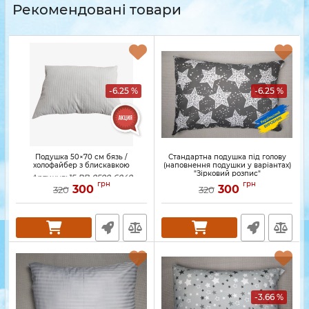
Рекомендовані товари
-6.25 %
-6.25 %
Подушка 50×70 см бязь /
Стандартна подушка під голову
холофайбер з блискавкою
(наповнення подушки у варіантах)
"Зірковий розпис"
Артикул:
15-PB-0500-6040
грн
грн
300
300
320
320
-3.66 %