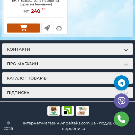
см. + Безкоштовна Наволочка
(Зірки на бежевому)
грн
240
271
КОНТАКТИ
ПРО МАГАЗИН
КАТАЛОГ ТОВАРІВ
ПІДПИСКА
©
Інтернет-магазин Angelteks.com.ua - подушки від
2026
виробника