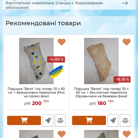
Бесплатная наволочка (панды с бирюзовыми
юбочками)
Рекомендовані товари
-14.89 %
-18.18 %
Подушка "Валік" під голову 30 x 60
Подушка "Валик" под голову 30 x
см. + Безкоштовна Наволочка (Мікі
60 см. + Бесплатная Наволочка
на сірому фоні)
(Одуванчики на бежевом фоне)
грн
грн
200
180
235
220