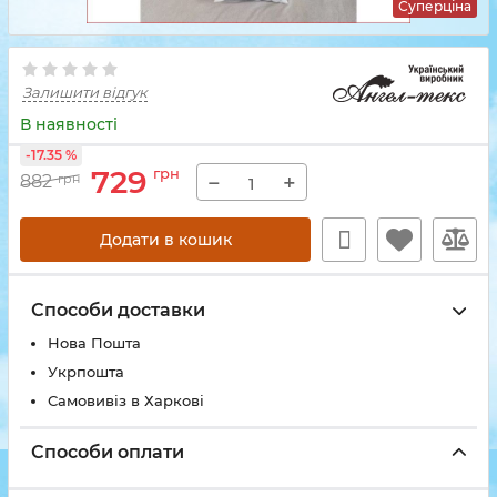
Суперціна
Залишити відгук
В наявності
-17.35 %
729
грн
−
+
882
грн
Додати в кошик
Способи доставки
Нова Пошта
Укрпошта
Самовивіз в Харкові
Способи оплати