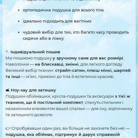
ортопедична подушка для всього тіла
ідеально підходить для вагітних
чудовий вибір для тих, хто багато часу проводить
сидячи або в ліжку
🪡
Індивідуальний пошив
Ми пошиємо подушку
у зручному саме для вас розмірі
.
Наволочки —
на блискавці, змінні
, для легкого догляду.
Великий вибір тканин:
страйп-сатин, плюш мінкі, шарпей
та інші
— м’які, приємні до тіла й естетично красиві.
🛋
Ноу-хау для затишку
Подушки-обіймашки, крісла-подушки та аксесуари
з тієї ж
тканини, що й постільний комплект
, стануть стильним і
незамінним елементом вашої спальні — для сну, відпочинку
та затишного дозвілля.
👉 Спробувавши один раз, ви більше не захочете без неї —
подушка, яка обіймає, підтримує й дарує справжній