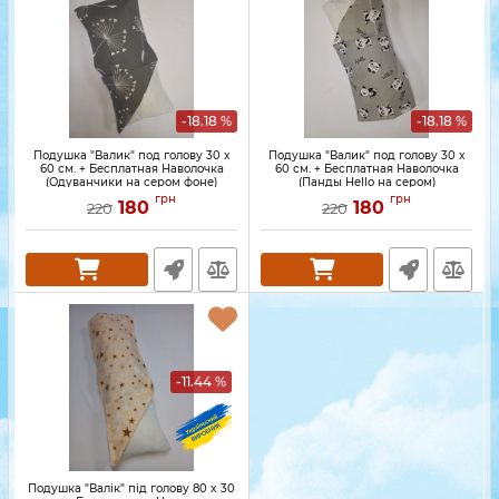
-18.18 %
-18.18 %
Подушка "Валик" под голову 30 x
Подушка "Валик" под голову 30 x
60 см. + Бесплатная Наволочка
60 см. + Бесплатная Наволочка
(Одуванчики на сером фоне)
(Панды Hello на сером)
грн
грн
180
180
220
220
-11.44 %
Подушка "Валік" під голову 80 x 30