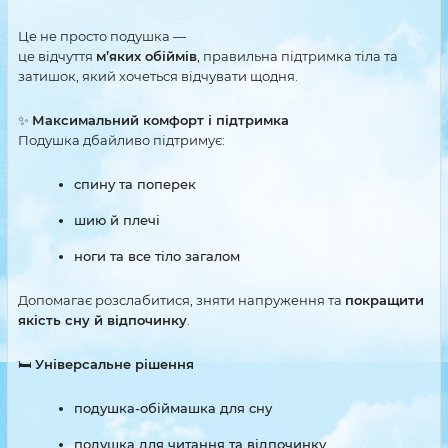
Це не просто подушка —
це відчуття
м’яких обіймів
, правильна підтримка тіла та
затишок, який хочеться відчувати щодня.
✨
Максимальний комфорт і підтримка
Подушка дбайливо підтримує:
спину та поперек
шию й плечі
ноги та все тіло загалом
Допомагає розслабитися, зняти напруження та
покращити
якість сну й відпочинку
.
🛏
Універсальне рішення
подушка-обіймашка для сну
подушка для читання та відпочинку