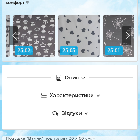
комфорт
💛
25-02
25-05
25-01
Опис
Характеристики
Відгуки
Подушка "Валик" под голову 30 x 60 см. +