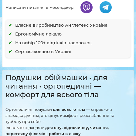
Написати питання в месенджер:
Власне виробництво Англетекс Україна
Ергономічне лекало
На вибір 100+ відтінків наволочок
Сертифіковано в Україні
Подушки-обіймашки • для
читання • ортопедичні —
комфорт для всього тіла
Ортопедичні подушки
для всього тіла
— справжня
знахідка для тих, хто цінує комфорт, розслаблення та
турботу про себе.
Ідеально підходять
для сну, відпочинку, читання,
перегляду фільмів і роботи в ліжку
.