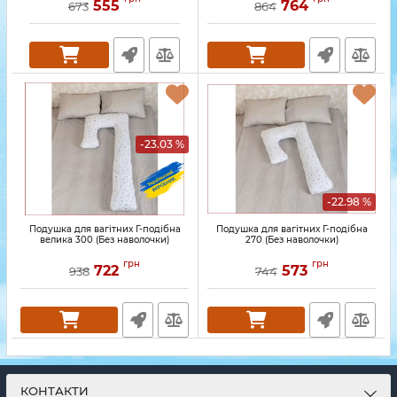
555
764
673
864
-23.03 %
-22.98 %
Подушка для вагітних Г-подібна
Подушка для вагітних Г-подібна
велика 300 (Без наволочки)
270 (Без наволочки)
грн
грн
722
573
938
744
КОНТАКТИ