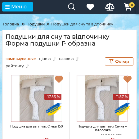
0
Меню
Головна
Подушки
Подушки для сну та відпочинку
Подушки для сну та відпочинку
Форма подушки Г- образна
замовчуванням
ціною
назвою
Фільтр
рейтингу
-17.53 %
-11.57 %
Подушка для вагітних Сімка 150
Подушка для вагітних Сімка +
Наволочка
Артикул:
01-PB-10-250
грн
грн