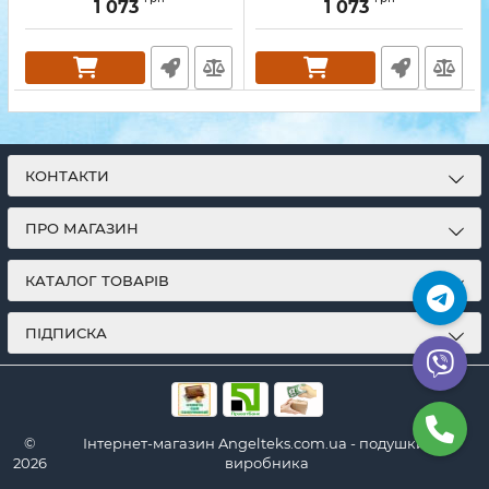
1 073
1 073
КОНТАКТИ
ПРО МАГАЗИН
КАТАЛОГ ТОВАРІВ
ПІДПИСКА
©
Інтернет-магазин Angelteks.com.ua - подушки від
2026
виробника