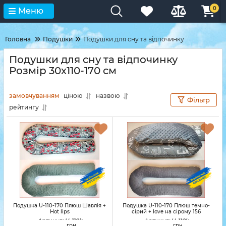
0
Меню
Головна
Подушки
Подушки для сну та відпочинку
Подушки для сну та відпочинку
Розмір 30х110-170 см
замовчуванням
ціною
назвою
Фільтр
рейтингу
Подушка U-110-170 Плюш Шавлія +
Подушка U-110-170 Плюш темно-
Hot lips
сірий + love на сірому 156
Артикул:
U-110k
Артикул:
U-110k
грн
грн