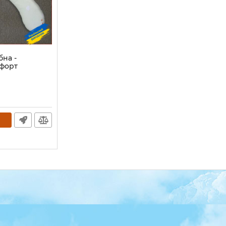
бна -
форт