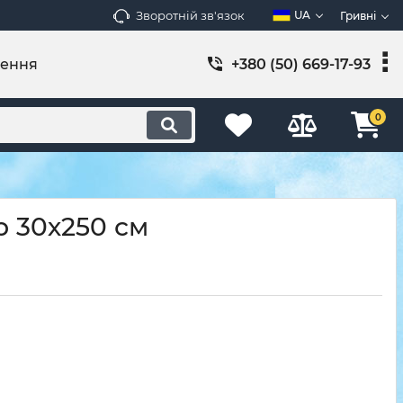
Зворотній зв'язок
UA
Гривні
лення
+380 (50) 669-17-93
0
р 30х250 см