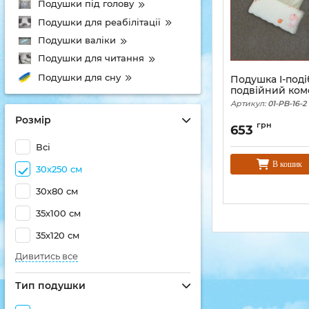
Подушки під голову
Подушки для реабілітації
Подушки валіки
Подушки для читання
Подушки для сну
Подушка I-поді
подвійний ком
Артикул:
01-PB-16-2
Розмір
грн
653
Всі
В кошик
30х250 см
30х80 см
35х100 см
35х120 см
Дивитись все
Тип подушки