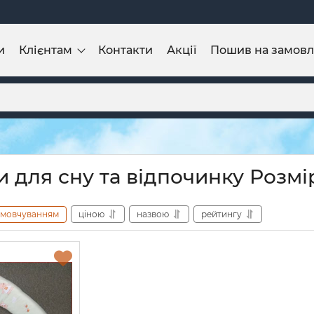
и
Клієнтам
Контакти
Акції
Пошив на замов
 для сну та відпочинку Розмі
амовчуванням
ціною
назвою
рейтингу