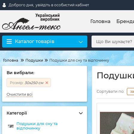
Доброго дня,
увійдіть в особистий кабінет
Головна
Бренд
Каталог товарів
Головна
Подушки
Подушки для сну та відпочинку
Ви вибрали:
Подушки
Розмір:
30х250 см
Сортувати по:
з
Очистити всі
Категорії
Подушки для сну та
відпочинку