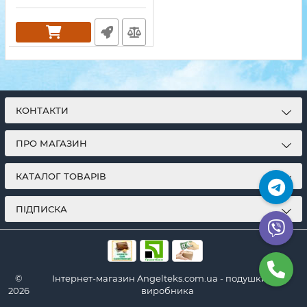
КОНТАКТИ
ПРО МАГАЗИН
КАТАЛОГ ТОВАРІВ
ПІДПИСКА
©
Інтернет-магазин Angelteks.com.ua - подушки від
2026
виробника