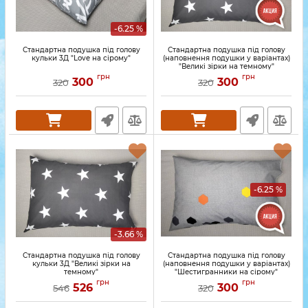
-6.25 %
Стандартна подушка під голову
Стандартна подушка під голову
кульки 3Д "Love на сірому"
(наповнення подушки у варіантах)
"Великі зірки на темному"
грн
грн
300
300
320
320
-6.25 %
-3.66 %
Стандартна подушка під голову
Стандартна подушка під голову
кульки 3Д "Великі зірки на
(наповнення подушки у варіантах)
темному"
"Шестигранники на сірому"
грн
грн
526
300
546
320