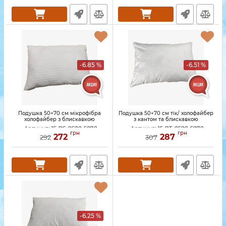
-6.85 %
-6.51 %
Подушка 50×70 см мікрофібра
Подушка 50×70 см тік/ холофайбер
холофайбер з блискавкою
з кантом та блискавкою
Артикул:
15-PS-0500-5070
Артикул:
15-PT-0500-5070
грн
грн
272
287
292
307
-6.25 %