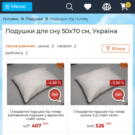
0
Меню
Головна
Подушки
Подушки під голову
Подушки для сну 50х70 см, Україна
замовчуванням
ціною
назвою
Фільтр
рейтингу
-4.68 %
-3.66 %
Стандартна подушка під голову
Стандартна подушка під голову
(наповнення подушки у варіантах)
кульки 3 Д стайп сатин
стайп сатин
грн
грн
407
526
427
546