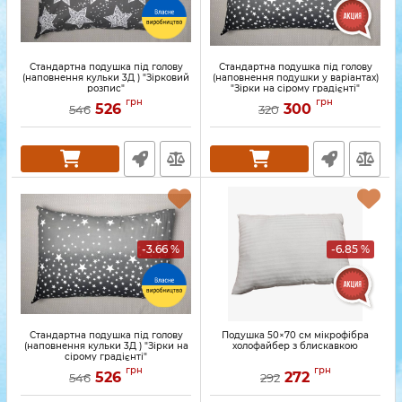
Стандартна подушка під голову
Стандартна подушка під голову
(наповнення кульки 3Д ) "Зірковий
(наповнення подушки у варіантах)
розпис"
"Зірки на сірому градієнті"
грн
грн
526
300
546
320
-3.66 %
-6.85 %
Стандартна подушка під голову
Подушка 50×70 см мікрофібра
(наповнення кульки 3Д ) "Зірки на
холофайбер з блискавкою
сірому градієнті"
грн
грн
526
272
546
292