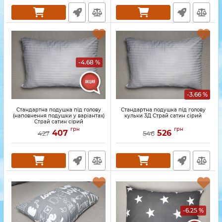
-4.68 %
-3.66 %
Стандартна подушка під голову
Стандартна подушка під голову
(наповнення подушки у варіантах)
кульки 3Д Страй сатин сірий
Страй сатин сірий
грн
грн
407
526
427
546
-6.25 %