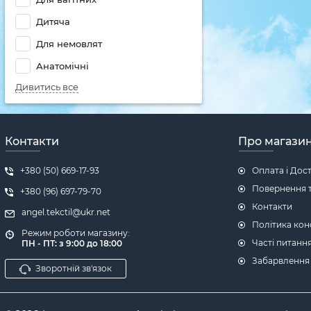
Дитяча
Для немовлят
Анатомічні
Дивитись все
Контакти
Про магази
+380 (50) 669-17-93
Оплата і Дос
Повернення т
+380 (96) 697-79-70
Контакти
angel.tekctil@ukr.net
Політика кон
Режим роботи магазину:
Часті питанн
ПН - ПТ: з 9:00 до 18:00
Забарвлення
Зворотній зв'язок