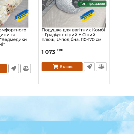
Топ продажів
комфортного
Подушка для вагітних Комбі
дини та
– Градієнт сірий + Сірий
к "Ведмедики
плюш, U-подібна, 110-170 см
і"
грн
1 073
В кошик