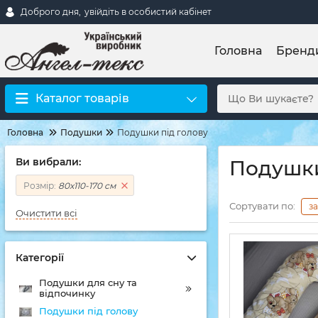
Доброго дня,
увійдіть в особистий кабінет
Головна
Бренд
Каталог товарів
Головна
Подушки
Подушки під голову
Ви вибрали:
Подушки
Розмір:
80х110-170 см
Сортувати по:
з
Очистити всі
Категорії
Подушки для сну та
відпочинку
Подушки під голову