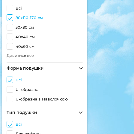
Всі
80х110-170 см
30х80 см
40х40 см
40х60 см
Дивитись все
Форма подушки
Всі
U- образна
U-образна з Наволочкою
Тип подушки
Всі
Для вагітних