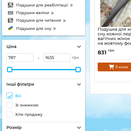
Подушки для реабілітації
Подушки валіки
Подушки для читання
Подушки для сну
Подушка для 
сну кожної лю
вагітних жіно
на жовтому фон
Ціна
грн
831
-
грн
В кошик
Інші фільтри
Всі
Зі знижкою
Хіти продажу
Розмір