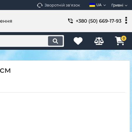
Зворотній зв'язок
UA
Гривні
лення
+380 (50) 669-17-93
0
 см