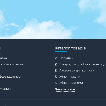
н
Каталог товарів
тавка
Подушки
а обмін товарів
Товари для дітей та новонаро
Аксесуари для коляски
фіденцальності
Жіночі піжами
я
Жіночі костюми
 тканин
Дивитись все