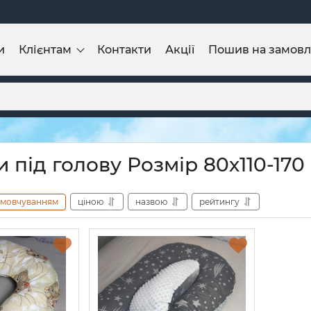
и
Клієнтам
Контакти
Акції
Пошив на замов
 під голову Розмір 80х110-170
амовчуванням
ціною
назвою
рейтингу