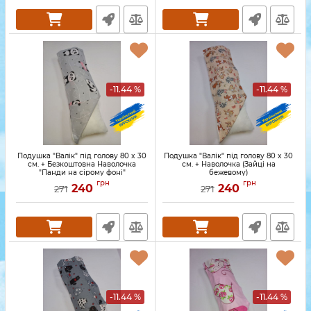
-11.44 %
-11.44 %
Подушка "Валік" під голову 80 x 30
Подушка "Валік" під голову 80 x 30
см. + Безкоштовна Наволочка
см. + Наволочка (Зайці на
"Панди на сірому фоні"
бежевому)
грн
грн
240
240
271
271
-11.44 %
-11.44 %