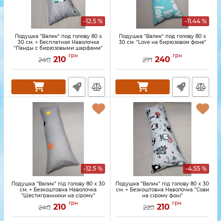
-12.5 %
-11.44 %
Подушка "Валик" под голову 80 x
Подушка "Валик" под голову 80 x
30 см. + Бесплатная Наволочка
30 см. "Love на бирюзовом фоне"
"Панды с бирюзовыми шарфами"
грн
грн
210
240
240
271
-12.5 %
-4.55 %
Подушка "Валик" під голову 80 x 30
Подушка "Валик" під голову 80 x 30
см. + Безкоштовна Наволочка
см. + Безкоштовна Наволочка "Сови
"Шестигранники на сірому"
на сірому фоні"
грн
грн
210
210
240
220