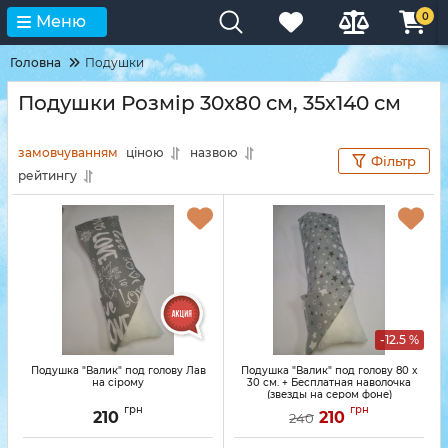
0
Меню
Головна
Подушки
Подушки Розмір 30х80 см, 35х140 см
замовчуванням
ціною
назвою
Фільтр
рейтингу
-12.5 %
Подушка "Валик" под голову Лав
Подушка "Валик" под голову 80 x
на сірому
30 см. + Бесплатная наволочка
(звезды на сером фоне)
грн
грн
210
210
240