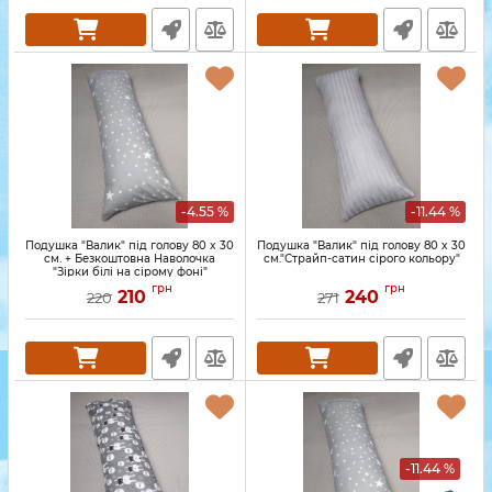
-4.55 %
-11.44 %
Подушка "Валик" під голову 80 x 30
Подушка "Валик" під голову 80 x 30
см. + Безкоштовна Наволочка
см."Страйп-сатин сірого кольору"
"Зірки білі на сірому фоні"
грн
грн
210
240
220
271
-11.44 %