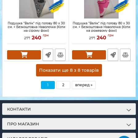
Подушка "Валік" під голову 80 x 30
Подушка "Валік" під голову 80 x 30
см. + Безкоштовна Наволочка (Коти
см. + Безкоштовна Наволочка (Коти
на сірому фоні)
на рожевому фоні)
грн
грн
240
240
271
271
Показати ще 8 з 8 товарів
1
2
вперед »
КОНТАКТИ
ПРО МАГАЗИН