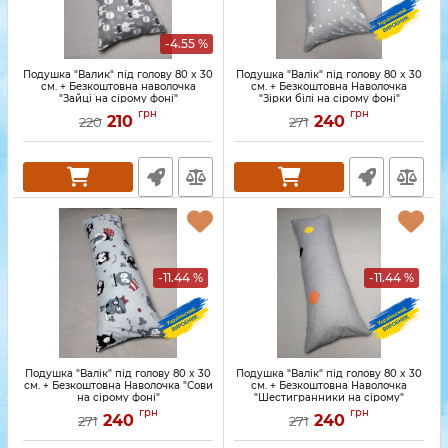
-4.55 %
Подушка "Валик" під голову 80 x 30
Подушка "Валік" під голову 80 x 30
см. + Безкоштовна наволочка
см. + Безкоштовна Наволочка
"Зайці на сірому фоні"
"Зірки білі на сірому фоні"
грн
грн
210
240
220
271
-11.44 %
-11.44 %
Подушка "Валік" під голову 80 x 30
Подушка "Валік" під голову 80 x 30
см. + Безкоштовна Наволочка "Сови
см. + Безкоштовна Наволочка
на сірому фоні"
"Шестигранники на сірому"
грн
грн
240
240
271
271