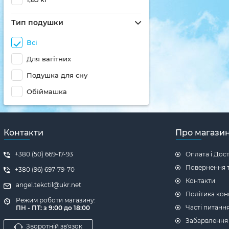
Тип подушки
Всі
Для вагітних
Подушка для сну
Обіймашка
Контакти
Про магази
+380 (50) 669-17-93
Оплата і Дос
Повернення т
+380 (96) 697-79-70
Контакти
angel.tekctil@ukr.net
Політика кон
Режим роботи магазину:
Часті питанн
ПН - ПТ: з 9:00 до 18:00
Забарвлення
Зворотній зв'язок