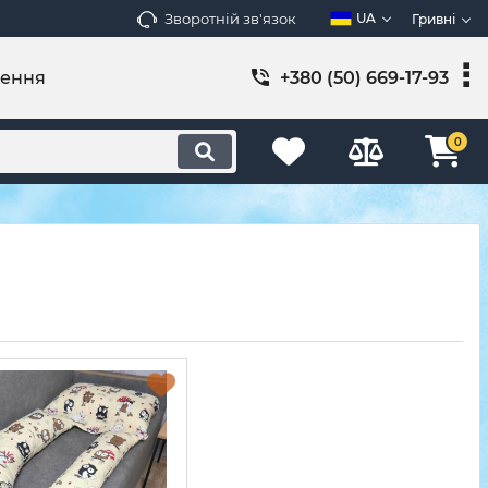
Зворотній зв'язок
UA
Гривні
лення
+380 (50) 669-17-93
0