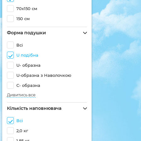
70х150 см
150 см
Форма подушки
Всі
U подібна
U- образна
U-образна з Наволочкою
С- образна
Дивитись все
Кількість наповнювача
Всі
2,0 кг
1,85 кг