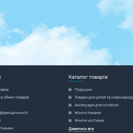
н
Каталог товарів
тавка
Подушки
а обмін товарів
Товари для дітей та новонаро
Аксесуари для коляски
фіденцальності
Жіночі піжами
я
Жіночі костюми
 тканин
Дивитись все