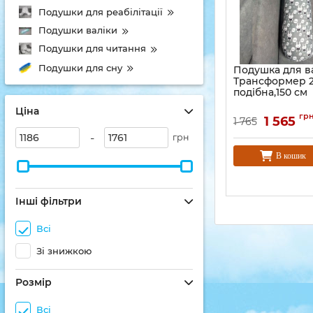
Подушки для реабілітації
Подушки валіки
Подушки для читання
Подушки для сну
Подушка для в
Трансформер 2 в
подібна,150 см
Ціна
гр
1 565
1 765
-
грн
В кошик
Інші фільтри
Всі
Зі знижкою
Розмір
Всі