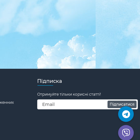
Підписка
Отримуйте тільки корисні статті!
дженних
Підписатися