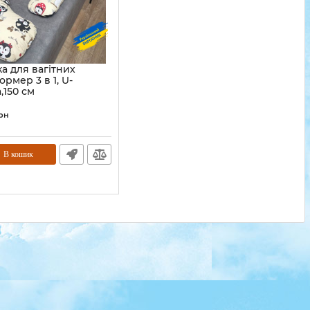
а для вагітних
рмер 3 в 1, U-
,150 см
рн
В кошик