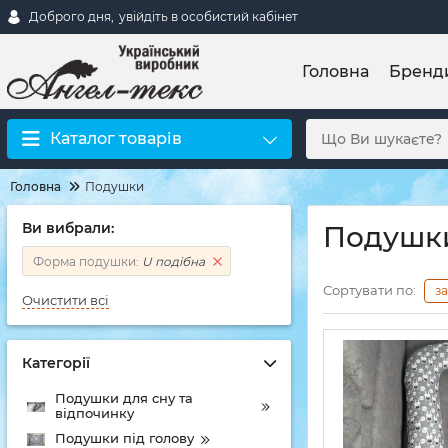
Доброго дня,
увійдіть в особистий кабінет
Головна
Бренд
Каталог товарів
Головна
Подушки
Ви вибрали:
Подушки
Форма подушки:
U подібна
Сортувати по:
з
Очистити всі
Категорії
Подушки для сну та
відпочинку
Подушки під голову