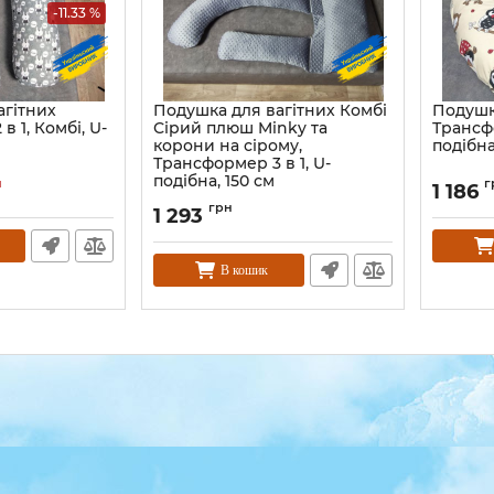
-11.33 %
агітних
Подушка для вагітних Комбі
Подушк
 1, Комбі, U-
Сірий плюш Minky та
Трансфо
корони на сірому,
подібна
Трансформер 3 в 1, U-
подібна, 150 см
н
г
1 186
грн
1 293
В кошик