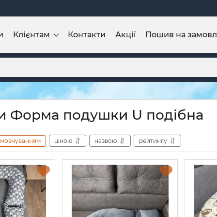
и
Клієнтам
Контакти
Акції
Пошив на замов
 Форма подушки U подібна
амовчуванням
ціною
назвою
рейтингу