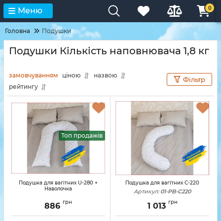
0
Меню
Головна
Подушки
Подушки Кількість наповнювача 1,8 кг
замовчуванням
ціною
назвою
Фільтр
рейтингу
Топ продажів
Подушка для вагітних U-280 +
Подушка для вагітних C-220
Наволочка
Артикул:
01-PB-C220
грн
грн
886
1 013