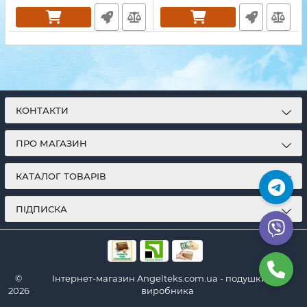
КОНТАКТИ
ПРО МАГАЗИН
КАТАЛОГ ТОВАРІВ
ПІДПИСКА
©
Інтернет-магазин Angelteks.com.ua - подушки від
2026
виробника