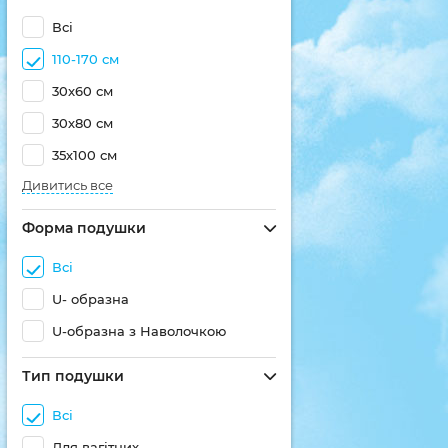
Всі
110-170 см
30x60 см
30х80 см
35х100 см
Дивитись все
Форма подушки
Всі
U- образна
U-образна з Наволочкою
Тип подушки
Всі
Для вагітних