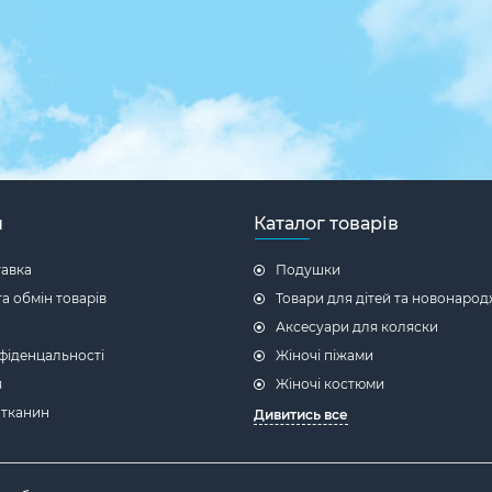
н
Каталог товарів
тавка
Подушки
а обмін товарів
Товари для дітей та новонаро
Аксесуари для коляски
фіденцальності
Жіночі піжами
я
Жіночі костюми
 тканин
Дивитись все