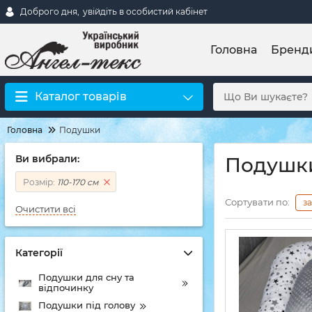
Доброго дня,
увійдіть в особистий кабінет
Головна
Бренд
Каталог товарів
Головна
Подушки
Ви вибрали:
Подушки
Розмір:
110-170 см
Сортувати по:
з
Очистити всі
Категорії
Подушки для сну та
відпочинку
Подушки під голову