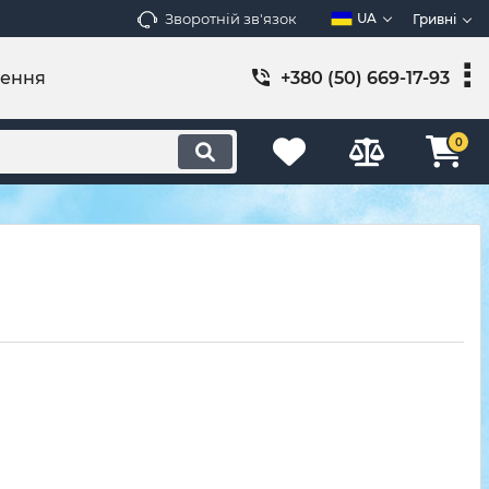
Зворотній зв'язок
UA
Гривні
лення
+380 (50) 669-17-93
0