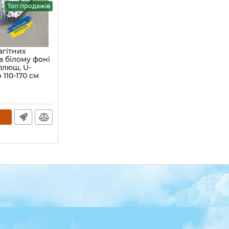
Топ продажів
агітних
а білому фоні
плюш, U-
 110-170 см