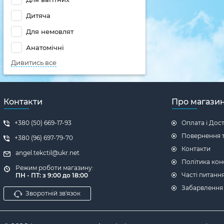
Дитяча
Для немовлят
Анатомічні
Дивитись все
Контакти
Про магази
+380 (50) 669-17-93
Оплата і Дос
Повернення т
+380 (96) 697-79-70
Контакти
angel.tekctil@ukr.net
Політика кон
Режим роботи магазину:
Часті питанн
ПН - ПТ: з 9:00 до 18:00
Забарвлення
Зворотній зв'язок