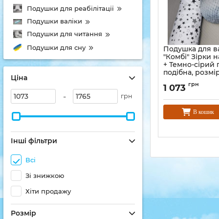
Подушки для реабілітації
Подушки валіки
Подушки для читання
Подушки для сну
Подушка для в
"Комбі" Зірки н
+ Темно-сірий 
подібна, розмір
Ціна
грн
1 073
-
грн
В кошик
Інші фільтри
Всі
Зі знижкою
Хіти продажу
Розмір