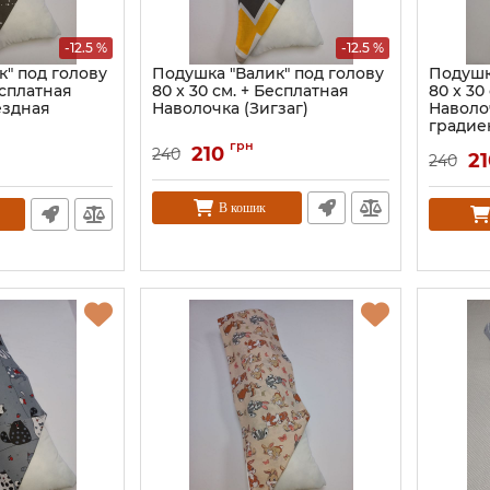
-12.5 %
-12.5 %
к" под голову
Подушка "Валик" под голову
Подушк
есплатная
80 x 30 см. + Бесплатная
80 x 30
ездная
Наволочка (Зигзаг)
Наволо
градие
грн
210
240
21
240
В кошик