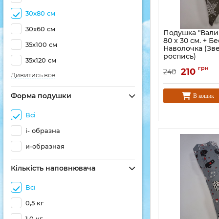
30х80 см
30x60 см
Подушка "Вали
80 x 30 см. + Б
35х100 см
Наволочка (Зв
роспись)
35х120 см
грн
210
240
Дивитись все
Форма подушки
В кошик
Всі
і- образна
и-образная
Кількість наповнювача
Всі
0,5 кг
1,0 кг