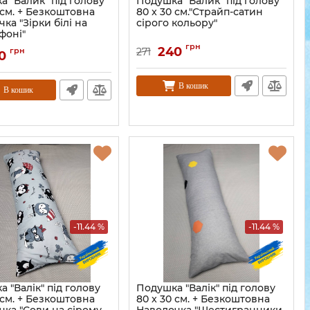
 "Валик" під голову
Подушка "Валик" під голову
 см. + Безкоштовна
80 x 30 см."Страйп-сатин
ка "Зірки білі на
сірого кольору"
фоні"
грн
240
грн
271
0
В кошик
В кошик
-11.44 %
-11.44 %
 "Валік" під голову
Подушка "Валік" під голову
 см. + Безкоштовна
80 x 30 см. + Безкоштовна