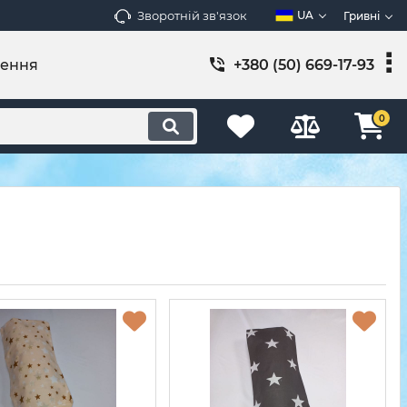
Зворотній зв'язок
UA
Гривні
лення
+380 (50) 669-17-93
0