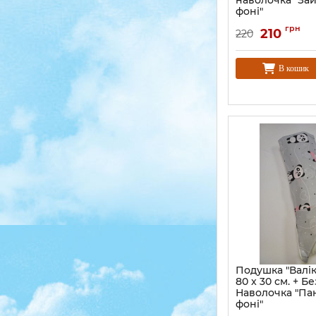
наволочка "Зай
фоні"
грн
210
220
В кошик
Подушка "Валік
80 x 30 см. + 
Наволочка "Па
фоні"