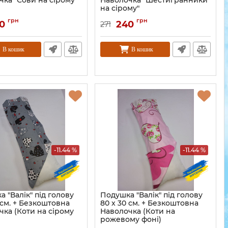
чка "Сови на сірому
Наволочка "Шестигранники
на сірому"
грн
грн
0
240
271
В кошик
В кошик
-11.44 %
-11.44 %
 "Валік" під голову
Подушка "Валік" під голову
 см. + Безкоштовна
80 x 30 см. + Безкоштовна
чка (Коти на сірому
Наволочка (Коти на
рожевому фоні)