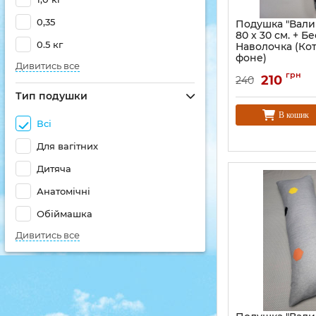
0,35
Подушка "Вали
80 x 30 см. + Б
0.5 кг
Наволочка (Ко
фоне)
Дивитись все
грн
210
240
Тип подушки
В кошик
Всі
Для вагітних
Дитяча
Анатомічні
Обіймашка
Дивитись все