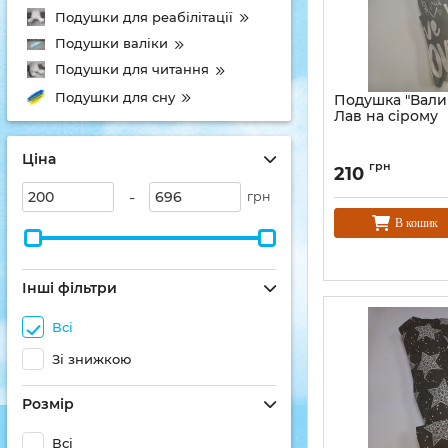
Подушки для реабілітації
Подушки валіки
Подушки для читання
Подушки для сну
Подушка "Вали
Лав на сірому
Ціна
грн
210
-
грн
В кошик
Інші фільтри
Всі
Зі знижкою
Розмір
Всі