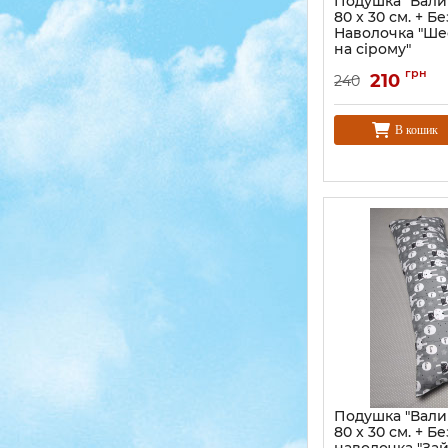
Подушка "Валик
80 x 30 см. + 
Наволочка "Ш
на сірому"
грн
210
240
В кошик
Подушка "Валик
80 x 30 см. + 