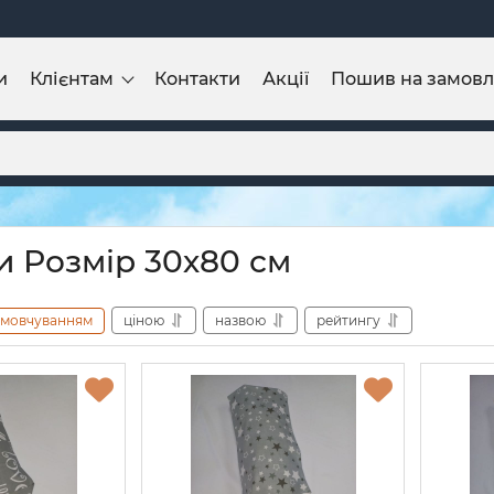
и
Клієнтам
Контакти
Акції
Пошив на замов
 Розмір 30х80 см
амовчуванням
ціною
назвою
рейтингу