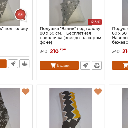
-12.5 %
к" под голову
Подушка "Валик" под голову
Подушк
80 x 30 см. + Бесплатная
80 x 30
наволочка (звезды на сером
Наволо
фоне)
бежево
грн
210
21
240
240
В кошик