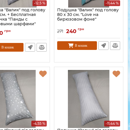
-12.5 %
-11.44 %
а "Валик" под голову
Подушка "Валик" под голову
 см. + Бесплатная
80 x 30 см. "Love на
чка "Панды с
бирюзовом фоне"
овыми шарфами"
грн
240
грн
271
0
В кошик
В кошик
-4.55 %
-11.44 %