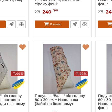
ці на сірому
Наволочка "Зірки білі на
Наволо
сірому фоні"
фоні"
грн
240
24
271
271
В кошик
-11.44 %
-11.44 %
" під голову
Подушка "Валік" під голову
Подушка
Безкоштовна
80 x 30 см. + Наволочка
80 x 30
нди на сірому
(Зайці на бежевому)
Наволо
фоні)