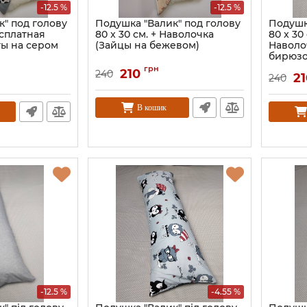
-12.5 %
-12.5 %
к" под голову
Подушка "Валик" под голову
Подушк
есплатная
80 x 30 см. + Наволочка
80 x 30
ты на сером
(Зайцы на бежевом)
Наволо
бирюз
грн
210
240
21
240
В кошик
-12.5 %
-4.55 %