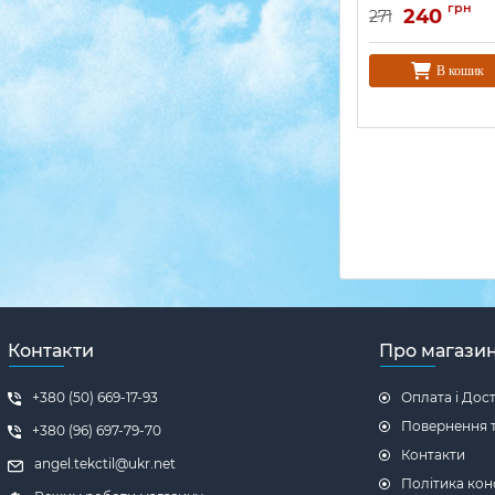
грн
240
271
В кошик
Контакти
Про магази
+380 (50) 669-17-93
Оплата і Дос
Повернення т
+380 (96) 697-79-70
Контакти
angel.tekctil@ukr.net
Політика кон