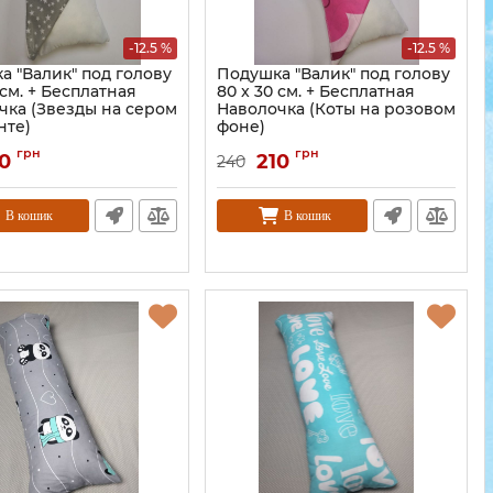
-12.5 %
-12.5 %
а "Валик" под голову
Подушка "Валик" под голову
 см. + Бесплатная
80 x 30 см. + Бесплатная
чка (Звезды на сером
Наволочка (Коты на розовом
нте)
фоне)
грн
грн
0
210
240
В кошик
В кошик