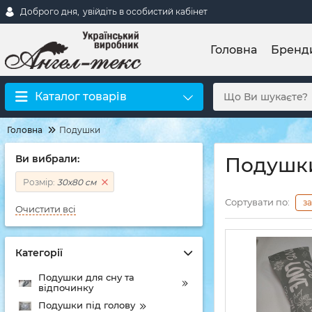
Доброго дня,
увійдіть в особистий кабінет
Головна
Бренд
Каталог товарів
Головна
Подушки
Ви вибрали:
Подушки
Розмір:
30х80 см
Сортувати по:
з
Очистити всі
Категорії
Подушки для сну та
відпочинку
Подушки під голову