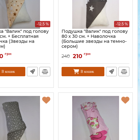
-12.5 %
-12.5 %
а "Валик" под голову
Подушка "Валик" под голову
 см. + Бесплатная
80 x 30 см. + Наволочка
чка (Звезды на
(Большие звезды на темно-
м)
сером)
грн
грн
0
210
240
В кошик
В кошик