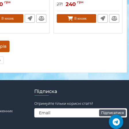
грн
грн
0
240
271
В кошик
В кошик
з 8 товарів
»
Підписка
Отримуйте тільки корисні статті!
дженних
Підписатися