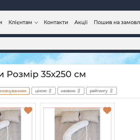
и
Клієнтам
Контакти
Акції
Пошив на замов
 Розмір 35х250 см
амовчуванням
ціною
назвою
рейтингу