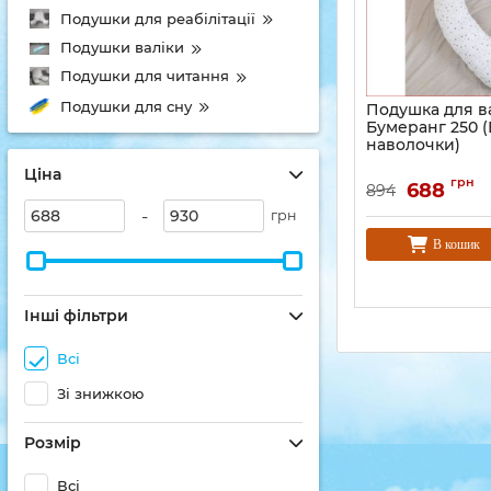
Подушки для реабілітації
Подушки валіки
Подушки для читання
Подушки для сну
Подушка для в
Бумеранг 250 (
наволочки)
Ціна
грн
688
894
-
грн
В кошик
Інші фільтри
Всі
Зі знижкою
Розмір
Всі