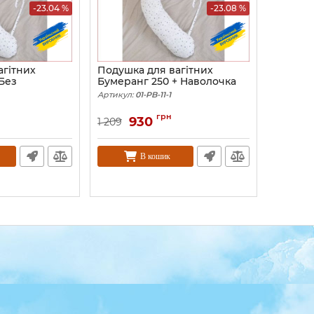
-23.04 %
-23.08 %
агітних
Подушка для вагітних
Без
Бумеранг 250 + Наволочка
Артикул:
01-PB-11-1
грн
930
1 209
В кошик