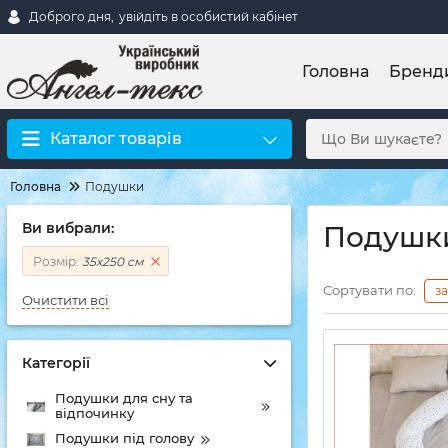
Доброго дня,
увійдіть в особистий кабінет
Головна
Бренд
Каталог товарів
Головна
Подушки
Ви вибрали:
Подушки
Розмір:
35х250 см
Сортувати по:
з
Очистити всі
Категорії
Подушки для сну та
відпочинку
Подушки під голову