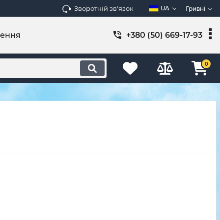
Зворотній зв'язок
UA
Гривні
лення
+380 (50) 669-17-93
0