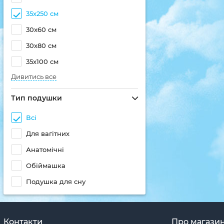
35х250 см
30x60 см
30х80 см
35х100 см
Дивитись все
Тип подушки
Всі
Для вагітних
Анатомічні
Обіймашка
Подушка для сну
Контакти
Про магази