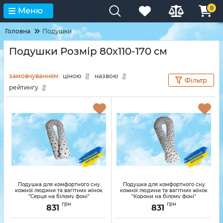
0
Меню
Головна
Подушки
Подушки Розмір 80х110-170 см
замовчуванням
ціною
назвою
Фільтр
рейтингу
Подушка для комфортного сну
Подушка для комфортного сну
кожної людини та вагітних жінок
кожної людини та вагітних жінок
"Серця на білому фоні"
"Корони на білому фоні"
грн
грн
831
831