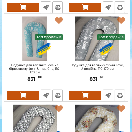
Топ продажів
Топ продажів
Подушка для вагітних Love на
Подушка для вагітних Сірий Love,
бірюзовому фоні, U-подібна, 110-
U-подібна, 110-170 см
170 см
грн
грн
831
831