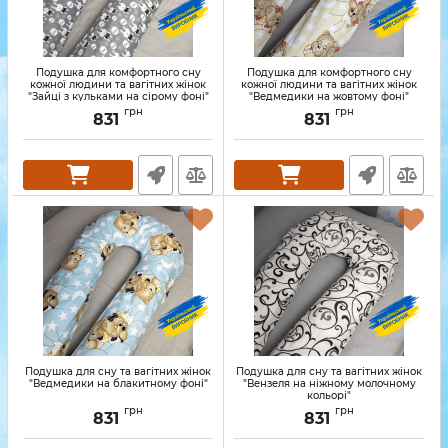
Подушка для комфортного сну
Подушка для комфортного сну
кожної людини та вагітних жінок
кожної людини та вагітних жінок
"Зайці з кульками на сірому фоні"
"Ведмедики на жовтому фоні"
грн
грн
831
831
Подушка для сну та вагітних жінок
Подушка для сну та вагітних жінок
"Ведмедики на блакитному фоні"
"Вензеля на ніжному молочному
кольорі"
грн
грн
831
831