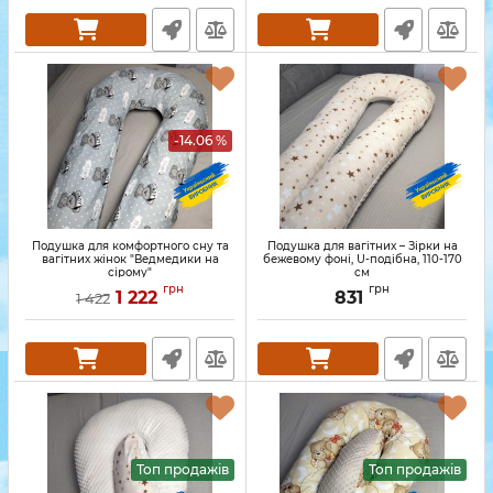
-14.06 %
Подушка для комфортного сну та
Подушка для вагітних – Зірки на
вагітних жінок "Ведмедики на
бежевому фоні, U-подібна, 110-170
сірому"
см
грн
грн
1 222
831
1 422
Топ продажів
Топ продажів