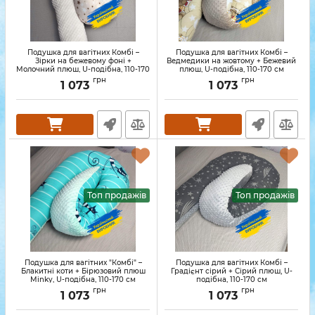
Подушка для вагітних Комбі –
Подушка для вагітних Комбі –
Зірки на бежевому фоні +
Ведмедики на жовтому + Бежевий
Молочний плюш, U-подібна, 110-170
плюш, U-подібна, 110-170 см
см
грн
грн
1 073
1 073
Топ продажів
Топ продажів
Подушка для вагітних "Комбі" –
Подушка для вагітних Комбі –
Блакитні коти + Бірюзовий плюш
Градієнт сірий + Сірий плюш, U-
Minky, U-подібна, 110-170 см
подібна, 110-170 см
грн
грн
1 073
1 073