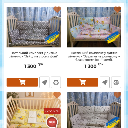
Постільний комплект у дитяче
Постільний комплект у дитяче
ліжечко - "Зайці на сірому фоні"
ліжечко - "Звірятка на рожевому +
блакитному фоні" комбі.
грн
грн
1 300
1 300
-26.92 %