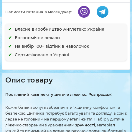
Написати питання в месенджер:
Власне виробництво Англетекс Україна
Ергономічне лекало
На вибір 100+ відтінків наволочок
Сертифіковано в Україні
Опис товару
Постільний комплект у дитяче ліжечко. Розпродаж!
Кожні батьки хочуть забезпечити їх дитину комфортом та
безпекою. Дитинка потребує багато уваги та догляду, а сон є
ледве не головним на першому етапі життя. Набір у дитяче
ліжечко створений з урахуванням
зручності
, матеріал
м'який та приємний на дотик, за рахунок подушок-бортиків