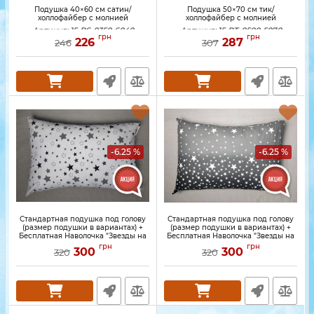
Подушка 40×60 см сатин/
Подушка 50×70 см тик/
холлофайбер с молнией
холлофайбер с молнией
Артикул:
15-PS-0350-6040
Артикул:
15-PT-0500-5070
грн
грн
226
287
246
307
-6.25 %
-6.25 %
Стандартная подушка под голову
Стандартная подушка под голову
(размер подушки в вариантах) +
(размер подушки в вариантах) +
Бесплатная Наволочка "Звезды на
Бесплатная Наволочка "Звезды на
белом"
сером градиенте"
грн
грн
300
300
320
320